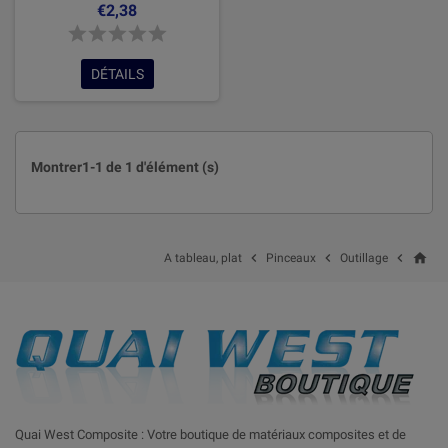
€2,38
DÉTAILS
Montrer1-1 de 1 d'élément (s)
home



A tableau, plat
Pinceaux
Outillage
Quai West Composite : Votre boutique de matériaux composites et de