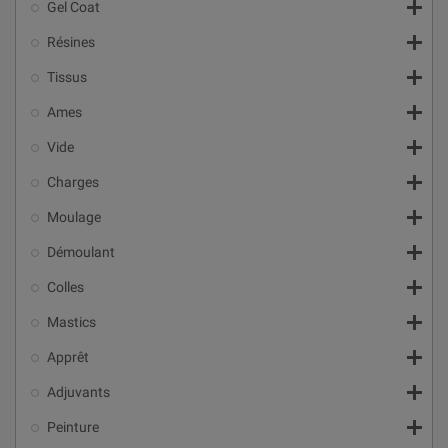

Gel Coat

Résines

Tissus

Ames

Vide

Charges

Moulage

Démoulant

Colles

Mastics

Apprêt

Adjuvants

Peinture