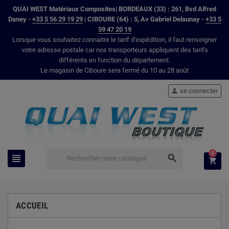
QUAI WEST Matériaux Composites| BORDEAUX (33) : 261, Bvd Alfred
Daney -
+33 5 56 29 19 29
| CIBOURE (64) : 5, Av Gabriel Delaunay -
+33 5
59 47 20 19
Lorsque vous souhaitez connaitre le tarif d'expédition, il faut renseigner
votre adresse postale car nos transporteurs appliquent des tarifs
différents en fonction du département.
Le magasin de Ciboure sera fermé du 10 au 28 août
se connecter

0



ACCUEIL