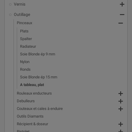

Vernis

Outillage

Pinceaux
Plats
Spalter
Radiateur
Soie Blonde ép 9 mm
Nylon
Ronds
Soie Blonde ép 15 mm
A tableau, plat

Rouleaux enducteurs

Debulleurs

Couteaux et cales à enduire
Outils Diamants

Récipient & doseur
Pistolet