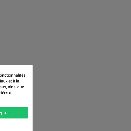
onctionnalités
iaux et à la
aux, ainsi que
ciées à
pter