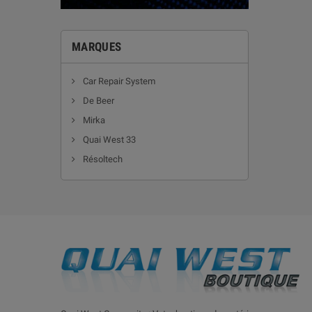
MARQUES
Car Repair System
De Beer
Mirka
Quai West 33
Résoltech