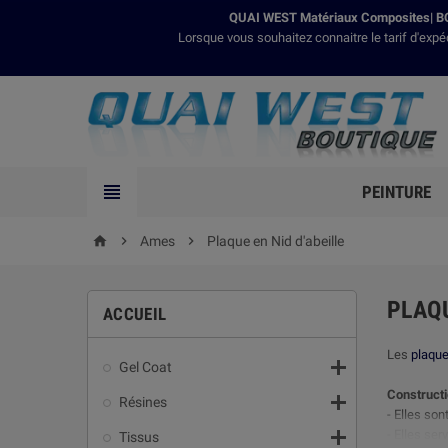
QUAI WEST Matériaux Composites| BO
Lorsque vous souhaitez connaitre le tarif d'expé

PEINTURE

Ames

Plaque en Nid d'abeille
home
PLAQU
ACCUEIL
Les
plaque

Gel Coat
Construct

Résines
- Elles son

- Elles se
Tissus