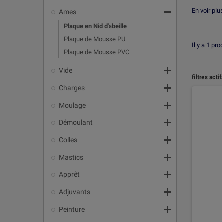

En voir pl
Ames
Transport
- Dans l'i
Plaque en Nid d'abeille
- Dans le s
Plaque de Mousse PU
- Elles se
Il y a 1 pro
Plaque de Mousse PVC
Aménageme

Vide
- Elles per
filtres actif
- Elles son

Charges
Signalétiqu
- Elles se

Moulage

Démoulant
Leurs avant

Colles

Mastics

Apprêt

Adjuvants

Peinture