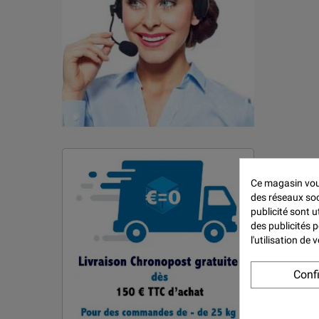
Ce magasin vous
des réseaux soci
publicité sont u
des publicités 
l'utilisation de
Conf