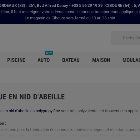
RDEAUX (33) : 261, Bvd Alfred Daney -
+33 5 56 29 19 29
| CIBOURE (64) : 5, 
dition, il faut renseigner votre adresse postale car nos transporteurs appliquent 
Le magasin de Ciboure sera fermé du 10 au 28 août
NEW
PISCINE
AUTO
BATEAU
MAISON
MOULA
E EN NID D'ABEILLE
s en nid d'abeille en polypropylène
sont très polyvalentes et trouvent des applic
ion
:
t utilisées pour la fabrication de panneaux sandwichs légers et résistants pour le
rvent également de coffrages de chantier et de matériaux d'âme pour les piscines