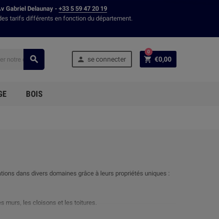
Av Gabriel Delaunay -
+33 5 59 47 20 19
des tarifs différents en fonction du département.
0



se connecter
€0,00
GE
BOIS
ations dans divers domaines grâce à leurs propriétés uniques :
s murs, les cloisons et les toitures.
.