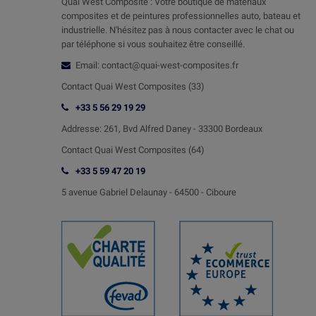
Quai West Composite : Votre boutique de matériaux
composites et de peintures professionnelles auto, bateau et
industrielle. N'hésitez pas à nous contacter avec le chat ou
par téléphone si vous souhaitez être conseillé.
Email: contact@quai-west-composites.fr
Contact Quai West Composites (33)
+33 5 56 29 19 29
Addresse:
261, Bvd Alfred Daney - 33300 Bordeaux
Contact
Quai West Composites (64)
+33 5 59 47 20 19
5 avenue Gabriel Delaunay -
64500 - Ciboure