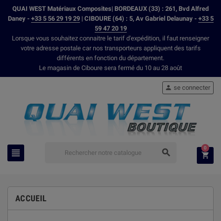
QUAI WEST Matériaux Composites| BORDEAUX (33) : 261, Bvd Alfred
Daney -
+33 5 56 29 19 29
| CIBOURE (64) : 5, Av Gabriel Delaunay -
+33 5
59 47 20 19
Lorsque vous souhaitez connaitre le tarif d'expédition, il faut renseigner
votre adresse postale car nos transporteurs appliquent des tarifs
différents en fonction du département.
Le magasin de Ciboure sera fermé du 10 au 28 août
se connecter

0



ACCUEIL