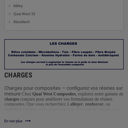
Mirka
Quai West 33
Résoltech
CHARGES
Charges pour composites — configurez vos résines sur
mesure
Chez
Quai West Composites
, explorez notre gamme de
charges
conçues pour améliorer vos formulations de résines
composites. Que vous recherchiez à
alléger
,
renforcer
, ou
contrôler l’usure
, nous proposons une diversité de charges pour
tous vos besoins :
charges minérales
(silice, carbonate de
calcium, quartz…),
charges organiques
,
microbilles
,

En voir plus
microsphères creuses
, etc.