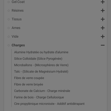

Gel Coat

Résines

Tissus

Ames

Vide

Charges
Alumine Hydratée ou hydrate d'alumine
Silice Colloïdale (Silice Pyrogénée)
Microballons - (Microsphères de Verre)
Talc - (Silicate de Magnésium Hydraté)
Fibre de verre coupée
Fibre de verre broyée
Carbonate de Calcium - Charge minérale
Farine de bois - Charge Cellulosique
Cire propylénique micronisée - Additif antidérapant