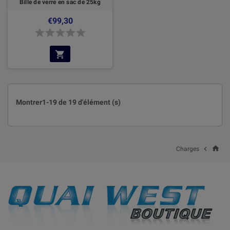
Bille de verre en sac de 25kg
€99,30
Montrer1-19 de 19 d'élément (s)
home

Charges