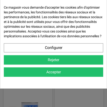

Ce magasin vous demande d'accepter les cookies afin d'optimiser
les performances, les fonctionnalités des réseaux sociaux et la
pertinence de la publicité. Les cookies tiers liés aux réseaux sociaux
et à la publicité sont utilisés pour vous offrir des fonctionnalités
MARQUES
optimisées sur les réseaux sociaux, ainsi que des publicités
personnalisées. Acceptez-vous ces cookies ainsi que les
Car Repair System
implications associées à l'utilisation de vos données personnelles ?
De Beer
Configurer
Mirka
Quai West 33
Rejeter
Résoltech
Accepter

PEINTURES NAUTIQUES
En voir plus