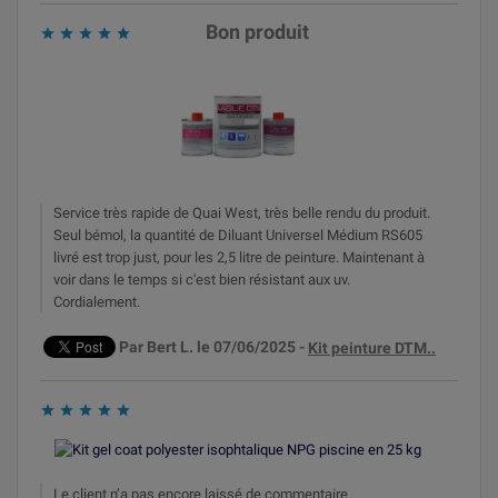
Bon produit





Service très rapide de Quai West, très belle rendu du produit.
Seul bémol, la quantité de Diluant Universel Médium RS605
livré est trop just, pour les 2,5 litre de peinture. Maintenant à
voir dans le temps si c'est bien résistant aux uv.
Cordialement.
Par Bert L. le 07/06/2025 -
Kit peinture DTM..
No title





Le client n’a pas encore laissé de commentaire