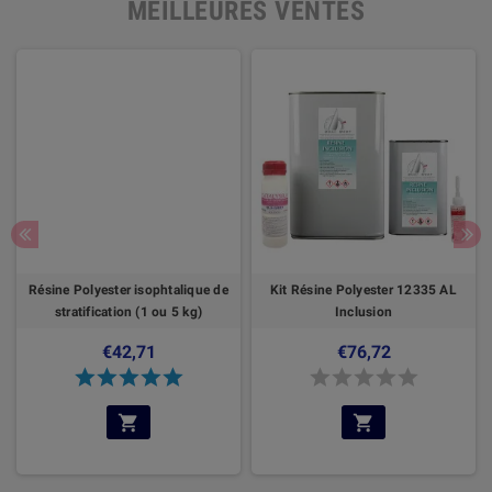
MEILLEURES VENTES
olyester 12335 AL
Résine Polyester Orthophtalique
Résine Polyester
clusion
de stratification
Inclus
76,72
€42,05
€70,