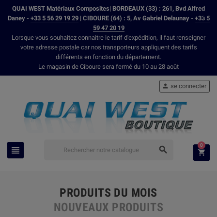
QUAI WEST Matériaux Composites| BORDEAUX (33) : 261, Bvd Alfred
Daney -
+33 5 56 29 19 29
| CIBOURE (64) : 5, Av Gabriel Delaunay -
+33 5
59 47 20 19
Lorsque vous souhaitez connaitre le tarif d'expédition, il faut renseigner
votre adresse postale car nos transporteurs appliquent des tarifs
différents en fonction du département.
Le magasin de Ciboure sera fermé du 10 au 28 août
se connecter

0



PRODUITS DU MOIS
NOUVEAUX PRODUITS