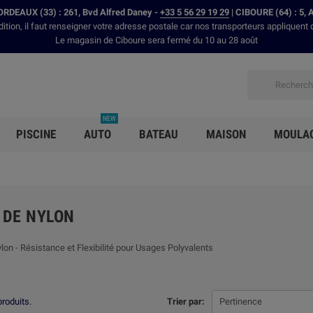
RDEAUX (33) : 261, Bvd Alfred Daney -
+33 5 56 29 19 29
| CIBOURE (64) : 5, 
dition, il faut renseigner votre adresse postale car nos transporteurs appliquent 
Le magasin de Ciboure sera fermé du 10 au 28 août
NEW
PISCINE
AUTO
BATEAU
MAISON
MOULA
 DE NYLON
lon - Résistance et Flexibilité pour Usages Polyvalents
produits.
Trier par:
Pertinence