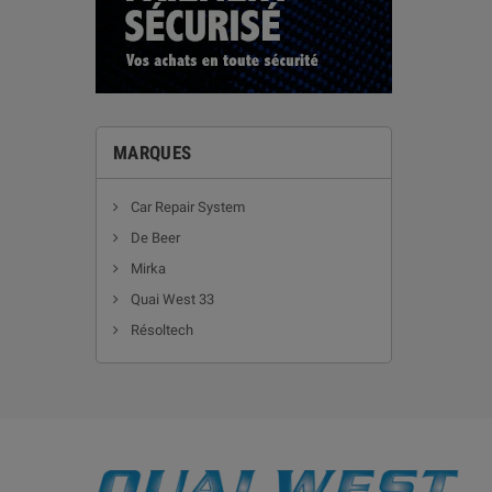
MARQUES
Car Repair System
De Beer
Mirka
Quai West 33
Résoltech