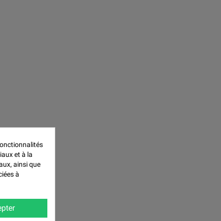
onctionnalités
iaux et à la
aux, ainsi que
ciées à
pter