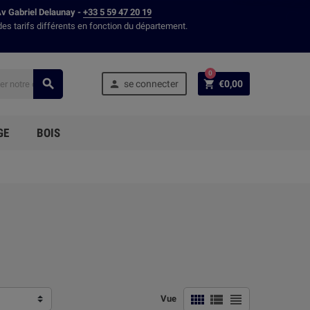
Av Gabriel Delaunay -
+33 5 59 47 20 19
des tarifs différents en fonction du département.
0



se connecter
€0,00
GE
BOIS



Vue