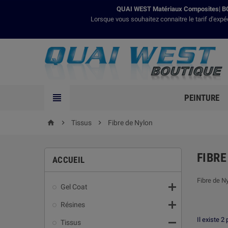
QUAI WEST Matériaux Composites| BO
Lorsque vous souhaitez connaitre le tarif d'expé

PEINTURE

Tissus

Fibre de Nylon
home
FIBRE
ACCUEIL
Fibre de Ny

Gel Coat

Résines
Il existe 2 

Tissus