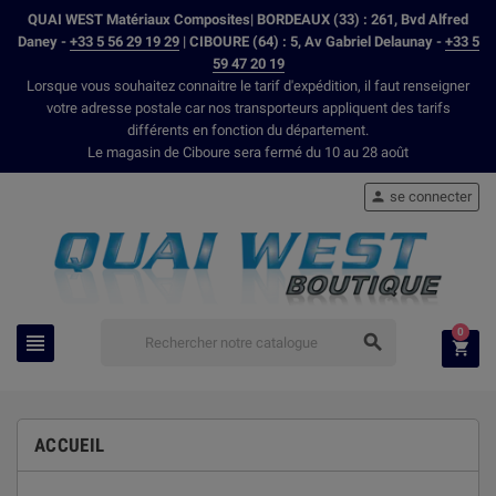
QUAI WEST Matériaux Composites| BORDEAUX (33) : 261, Bvd Alfred
Daney -
+33 5 56 29 19 29
| CIBOURE (64) : 5, Av Gabriel Delaunay -
+33 5
59 47 20 19
Lorsque vous souhaitez connaitre le tarif d'expédition, il faut renseigner
votre adresse postale car nos transporteurs appliquent des tarifs
différents en fonction du département.
Le magasin de Ciboure sera fermé du 10 au 28 août
se connecter

0



ACCUEIL