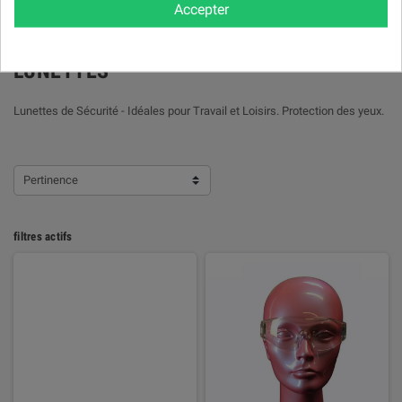
Accepter
LUNETTES
Lunettes de Sécurité - Idéales pour Travail et Loisirs. Protection des yeux.
Pertinence
filtres actifs