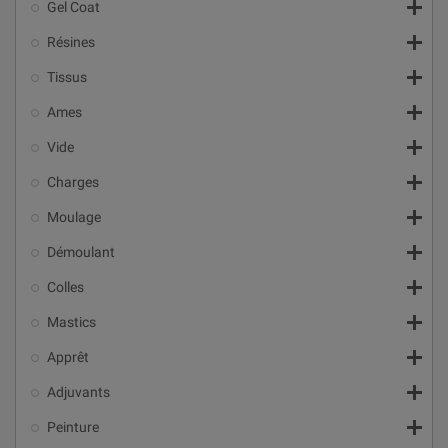

Gel Coat

Résines

Tissus

Ames

Vide

Charges

Moulage

Démoulant

Colles

Mastics

Apprêt

Adjuvants

Peinture