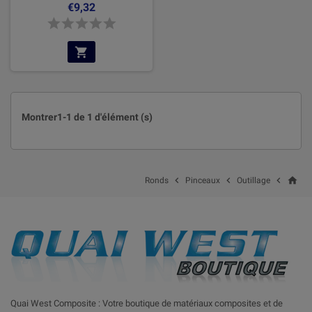
€9,32
Montrer1-1 de 1 d'élément (s)
home



Ronds
Pinceaux
Outillage
Quai West Composite : Votre boutique de matériaux composites et de