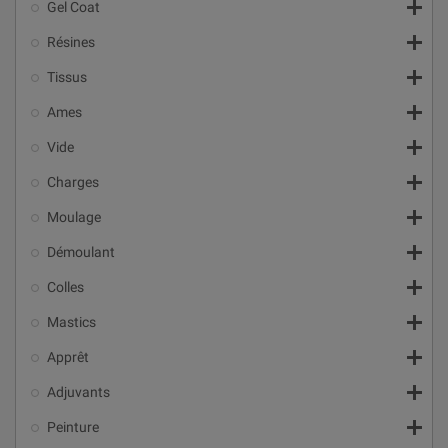

Gel Coat

Résines

Tissus

Ames

Vide

Charges

Moulage

Démoulant

Colles

Mastics

Apprêt

Adjuvants

Peinture