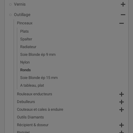

Vernis

Outillage

Pinceaux
Plats
Spalter
Radiateur
Soie Blonde ép 9 mm
Nylon
Ronds
Soie Blonde ép 15 mm
A tableau, plat

Rouleaux enducteurs

Debulleurs

Couteaux et cales à enduire
Outils Diamants

Récipient & doseur
Pistolet