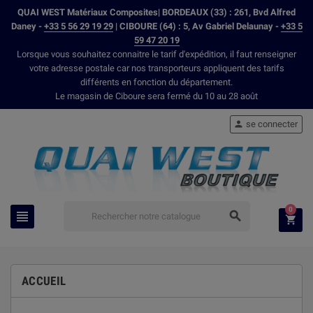
QUAI WEST Matériaux Composites| BORDEAUX (33) : 261, Bvd Alfred
Daney -
+33 5 56 29 19 29
| CIBOURE (64) : 5, Av Gabriel Delaunay -
+33 5
59 47 20 19
Lorsque vous souhaitez connaitre le tarif d'expédition, il faut renseigner
votre adresse postale car nos transporteurs appliquent des tarifs
différents en fonction du département.
Le magasin de Ciboure sera fermé du 10 au 28 août
se connecter

0



ACCUEIL