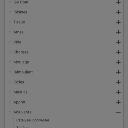

Gel Coat

Résines

Tissus

Ames

Vide

Charges

Moulage

Démoulant

Colles

Mastics

Apprêt

Adjuvants
Catalyseur polyester
Styrène