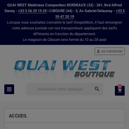
QUAI WEST Matériaux Composites| BORDEAUX (33) : 261, Bvd Alfred
Daney -
+33 5 56 29 19 29
| CIBOURE (64) : 5, Av Gabriel Delaunay -
+33 5
59 47 20 19
Lorsque vous souhaitez connaitre le tarif d'expédition, il faut renseigner
votre adresse postale car nos transporteurs appliquent des tarifs
différents en fonction du département.
Le magasin de Ciboure sera fermé du 10 au 28 août
se connecter

0



ACCUEIL