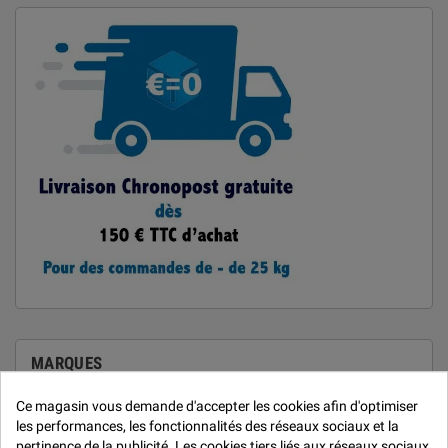
MARQUES
Ce magasin vous demande d'accepter les cookies afin d'optimiser
Car Repair System
les performances, les fonctionnalités des réseaux sociaux et la
De Beer
pertinence de la publicité. Les cookies tiers liés aux réseaux sociaux