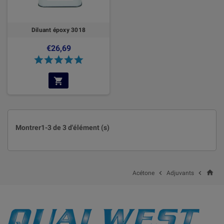
Diluant époxy 3018
€26,69
Montrer1-3 de 3 d'élément (s)
home


Acétone
Adjuvants