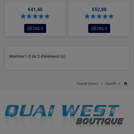
€41,40
€52,88
DÉTAILS
DÉTAILS
Montrer1-2 de 2 d'élément (s)
home


Apprêt Epoxy
Apprêt