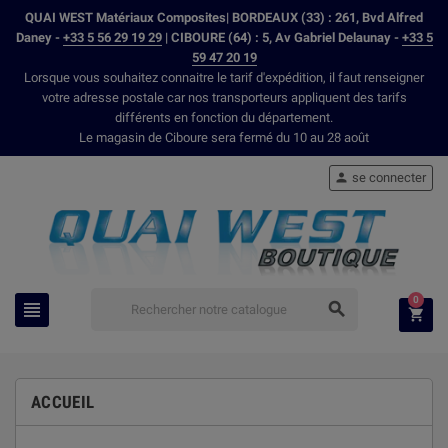
QUAI WEST Matériaux Composites| BORDEAUX (33) : 261, Bvd Alfred
Daney -
+33 5 56 29 19 29
| CIBOURE (64) : 5, Av Gabriel Delaunay -
+33 5
59 47 20 19
Lorsque vous souhaitez connaitre le tarif d'expédition, il faut renseigner
votre adresse postale car nos transporteurs appliquent des tarifs
différents en fonction du département.
Le magasin de Ciboure sera fermé du 10 au 28 août
se connecter

0



ACCUEIL