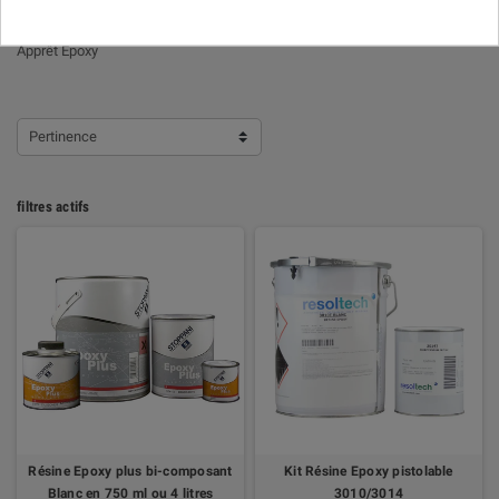
APPRÊT EPOXY
Apprêt Epoxy
Pertinence
filtres actifs
Résine Epoxy plus bi-composant
Kit Résine Epoxy pistolable
Blanc en 750 ml ou 4 litres
3010/3014