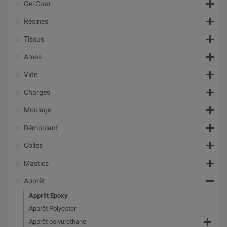

Gel Coat

Résines

Tissus

Ames

Vide

Charges

Moulage

Démoulant

Colles

Mastics

Apprêt
Apprêt Epoxy
Apprêt Polyester

Apprêt polyurethane