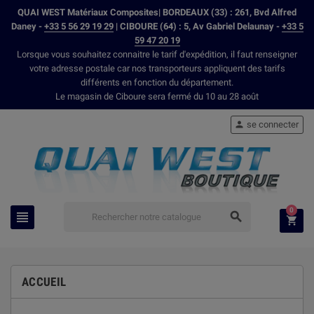
QUAI WEST Matériaux Composites| BORDEAUX (33) : 261, Bvd Alfred
Daney -
+33 5 56 29 19 29
| CIBOURE (64) : 5, Av Gabriel Delaunay -
+33 5
59 47 20 19
Lorsque vous souhaitez connaitre le tarif d'expédition, il faut renseigner
votre adresse postale car nos transporteurs appliquent des tarifs
différents en fonction du département.
Le magasin de Ciboure sera fermé du 10 au 28 août
se connecter

0



ACCUEIL