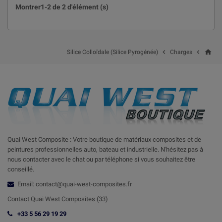
Montrer1-2 de 2 d'élément (s)
Qu'importe le conditionnement choisi, notre
silice fumée
garantit des
performances maximales :
Épaississement :
C'est le meilleur moyen d'augmenter rapidement la
viscosité d'une résine ou d'une peinture, évitant l'affaissement vertical.
home


Silice Colloïdale (Silice Pyrogénée)
Charges
Thixotropie :
Elle confère aux mélanges la propriété de se fluidifier sous
agitation et de gélifier au repos, essentielle pour les applications
verticales (mastics, gels coat).
Anti-Sédimentation :
L'
Aérosil
stabilise vos mélanges en empêchant la
décantation des pigments et autres charges lourdes.
Choisissez le conditionnement de silice
pyrogénée (volume ou poids) le plus
pratique pour votre méthode de dosage et
Quai West Composite : Votre boutique de matériaux composites et de
votre espace de stockage.
peintures professionnelles auto, bateau et industrielle. N'hésitez pas à
nous contacter avec le chat ou par téléphone si vous souhaitez être
conseillé.
Email: contact@quai-west-composites.fr
Contact Quai West Composites (33)
+33 5 56 29 19 29