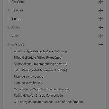

Gel Coat

Résines

Tissus

Ames

Vide

Charges
Alumine Hydratée ou hydrate d'alumine
Silice Colloïdale (Silice Pyrogénée)
Microballons - (Microsphères de Verre)
Talc - (Silicate de Magnésium Hydraté)
Fibre de verre coupée
Fibre de verre broyée
Carbonate de Calcium - Charge minérale
Farine de bois - Charge Cellulosique
Cire propylénique micronisée - Additif antidérapant