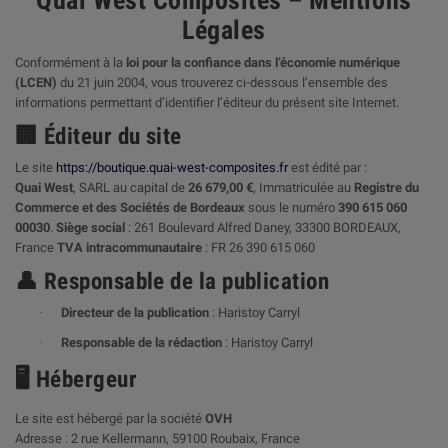
Quai West Composites – Mentions
Légales
Conformément à la
loi pour la confiance dans l’économie numérique
(LCEN)
du 21 juin 2004, vous trouverez ci-dessous l’ensemble des
informations permettant d’identifier l’éditeur du présent site Internet.
Éditeur du site
🏢
Le site
https://boutique.quai-west-composites.fr
est édité par :
Quai West
, SARL au capital de
26 679,00 €
, Immatriculée au
Registre du
Commerce et des Sociétés de Bordeaux
sous le numéro
390 615 060
00030
.
Siège social
: 261 Boulevard Alfred Daney, 33300 BORDEAUX,
France
TVA intracommunautaire
: FR 26 390 615 060
Responsable de la publication
👤
·
Directeur de la publication
: Haristoy Carryl
·
Responsable de la rédaction
: Haristoy Carryl
Hébergeur
🖥
Le site est hébergé par la société
OVH
Adresse : 2 rue Kellermann, 59100 Roubaix, France