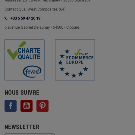
Addresse:
261, Bvd Alfred Daney - 33300 Bordeaux
Contact
Quai West Composites (64)
+33 5 59 47 20 19
5 avenue Gabriel Delaunay -
64500 - Ciboure
NOUS SUIVRE
Facebook
YouTube
Pinterest
NEWSLETTER