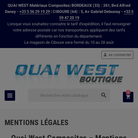
QUAI WEST Matériaux Composites| BORDEAUX (33) : 261, Bvd Alfred
Daney -
+33 5 56 29 19 29
| CIBOURE (64) : 5, Av Gabriel Delaunay -
+33 5
59 47 20 19
Lorsque vous souhaitez connaitre le tarif d'expédition, il faut renseigner
votre adresse postale car nos transporteurs appliquent des tarifs
différents en fonction du département.
Le magasin de Ciboure sera fermé du 10 au 28 août
se connecter

0



MENTIONS LÉGALES