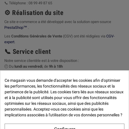

📞
Téléphone : 08 99 49 87 65
️ Réalisation du site
⚙
Ce site e-commerce a été développé avec la solution open-source
PrestaShop™
.
Les
Conditions Générales de Vente
(CGV) ont été rédigées via
CGV-
expert
.
Service client
📞
Notre service clientèle est à votre disposition :
🕘
Du
lundi au vendredi
, de
9h à 18h
Contactez-nous :
Ce magasin vous demande d'accepter les cookies afin d'optimiser
·
Par téléphone (non surtaxé) :
05 56 29 19 29
les performances, les fonctionnalités des réseaux sociaux et la
pertinence de la publicité. Les cookies tiers liés aux réseaux sociaux
·
Par e-mail : magasin@quai-west-composites.fr
et à la publicité sont utilisés pour vous offrir des fonctionnalités
·
Par courrier postal :
optimisées sur les réseaux sociaux, ainsi que des publicités
Quai West
personnalisées. Acceptez-vous ces cookies ainsi que les
261, Boulevard Alfred Daney
implications associées à l'utilisation de vos données personnelles ?
33300 BORDEAUX – France
✉
️
Engagement de réponse
: nous nous engageons à répondre à vos