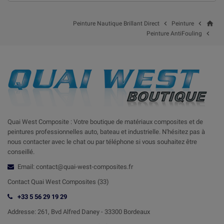
home


Peinture Nautique Brillant Direct
Peinture

Peinture AntiFouling
Quai West Composite : Votre boutique de matériaux composites et de
peintures professionnelles auto, bateau et industrielle. N'hésitez pas à
nous contacter avec le chat ou par téléphone si vous souhaitez être
conseillé.
Email: contact@quai-west-composites.fr
Contact Quai West Composites (33)
+33 5 56 29 19 29
Addresse:
261, Bvd Alfred Daney - 33300 Bordeaux