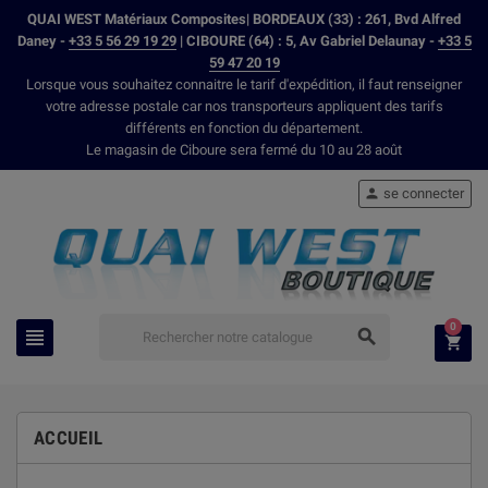
QUAI WEST Matériaux Composites| BORDEAUX (33) : 261, Bvd Alfred
Daney -
+33 5 56 29 19 29
| CIBOURE (64) : 5, Av Gabriel Delaunay -
+33 5
59 47 20 19
Lorsque vous souhaitez connaitre le tarif d'expédition, il faut renseigner
votre adresse postale car nos transporteurs appliquent des tarifs
différents en fonction du département.
Le magasin de Ciboure sera fermé du 10 au 28 août
se connecter

0



ACCUEIL