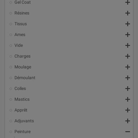

Gel Coat

Résines

Tissus

Ames

Vide

Charges

Moulage

Démoulant

Colles

Mastics

Apprêt

Adjuvants

Peinture