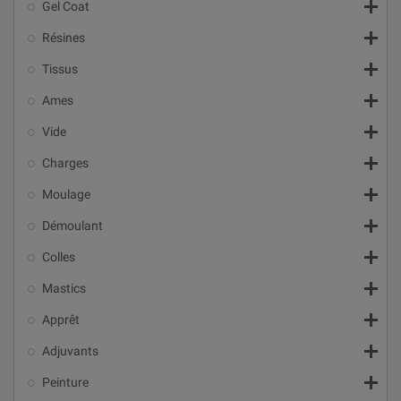

Gel Coat

Résines

Tissus

Ames

Vide

Charges

Moulage

Démoulant

Colles

Mastics

Apprêt

Adjuvants

Peinture