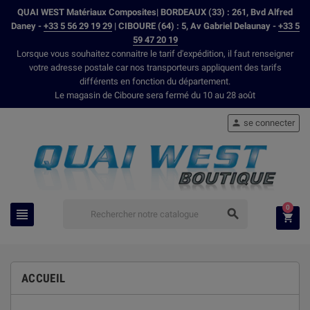
QUAI WEST Matériaux Composites| BORDEAUX (33) : 261, Bvd Alfred
Daney -
+33 5 56 29 19 29
| CIBOURE (64) : 5, Av Gabriel Delaunay -
+33 5
59 47 20 19
Lorsque vous souhaitez connaitre le tarif d'expédition, il faut renseigner
votre adresse postale car nos transporteurs appliquent des tarifs
différents en fonction du département.
Le magasin de Ciboure sera fermé du 10 au 28 août
se connecter

0



ACCUEIL