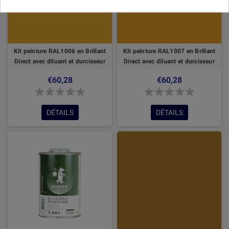
Kit peinture RAL1006 en Brillant
Kit peinture RAL1007 en Brillant
Direct avec diluant et durcisseur
Direct avec diluant et durcisseur
€60,28
€60,28
DÉTAILS
DÉTAILS