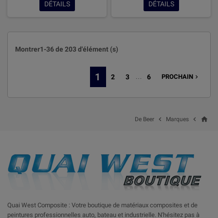
DÉTAILS
DÉTAILS
Montrer1-36 de 203 d'élément (s)
1
…
2
3
6
PROCHAIN

home


De Beer
Marques
Quai West Composite : Votre boutique de matériaux composites et de
peintures professionnelles auto, bateau et industrielle. N'hésitez pas à