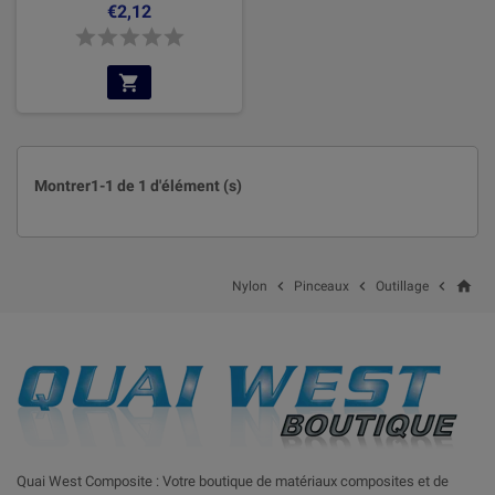
€2,12
Montrer1-1 de 1 d'élément (s)
home



Nylon
Pinceaux
Outillage
Quai West Composite : Votre boutique de matériaux composites et de