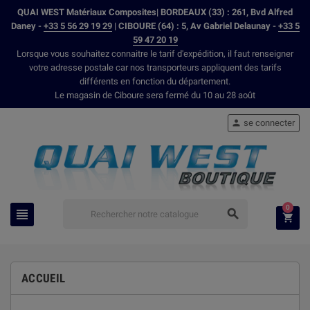
QUAI WEST Matériaux Composites| BORDEAUX (33) : 261, Bvd Alfred
Daney -
+33 5 56 29 19 29
| CIBOURE (64) : 5, Av Gabriel Delaunay -
+33 5
59 47 20 19
Lorsque vous souhaitez connaitre le tarif d'expédition, il faut renseigner
votre adresse postale car nos transporteurs appliquent des tarifs
différents en fonction du département.
Le magasin de Ciboure sera fermé du 10 au 28 août
se connecter

0



ACCUEIL