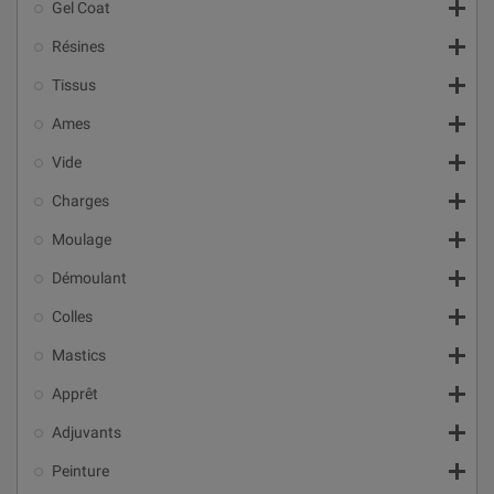

Gel Coat

Résines

Tissus

Ames

Vide

Charges

Moulage

Démoulant

Colles

Mastics

Apprêt

Adjuvants

Peinture