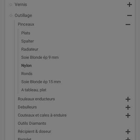

Vernis

Outillage

Pinceaux
Plats
Spalter
Radiateur
Soie Blonde ép 9 mm
Nylon
Ronds
Soie Blonde ép 15 mm
A tableau, plat

Rouleaux enducteurs

Debulleurs

Couteaux et cales à enduire
Outils Diamants

Récipient & doseur
Pistolet