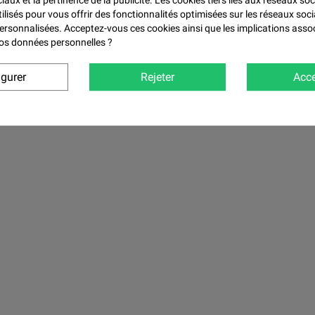

aux et la pertinence de la publicité. Les cookies tiers liés aux réseaux soc
tilisés pour vous offrir des fonctionnalités optimisées sur les réseaux soci
personnalisées. Acceptez-vous ces cookies ainsi que les implications asso
 vos données personnelles ?
igurer
Rejeter
Acce