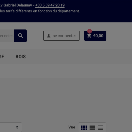
Av Gabriel Delaunay -
+33 5 59 47 20 19
des tarifs différents en fonction du département.
0



se connecter
€0,00
GE
BOIS



Vue