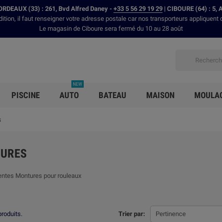
RDEAUX (33) : 261, Bvd Alfred Daney -
+33 5 56 29 19 29
| CIBOURE (64) : 5, 
dition, il faut renseigner votre adresse postale car nos transporteurs appliquent 
Le magasin de Ciboure sera fermé du 10 au 28 août
NEW
PISCINE
AUTO
BATEAU
MAISON
MOULA
s
URES
entes Montures pour rouleaux
produits.
Trier par:
Pertinence