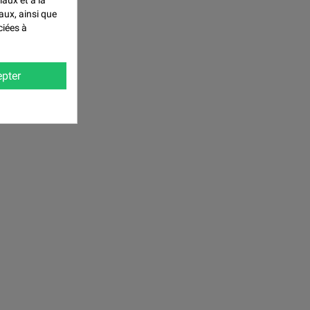
iaux et à la
aux, ainsi que
ciées à
pter