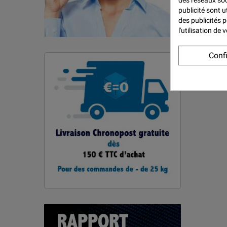
des réseaux soci
publicité sont u
des publicités 
l'utilisation de
Conf