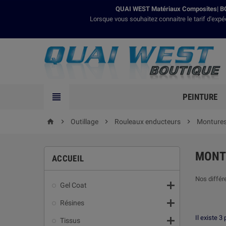
QUAI WEST Matériaux Composites| BO
Lorsque vous souhaitez connaitre le tarif d'expé

PEINTURE

Outillage

Rouleaux enducteurs

Monture
home
MONT
ACCUEIL
Nos différ

Gel Coat

Résines
Il existe 3 

Tissus