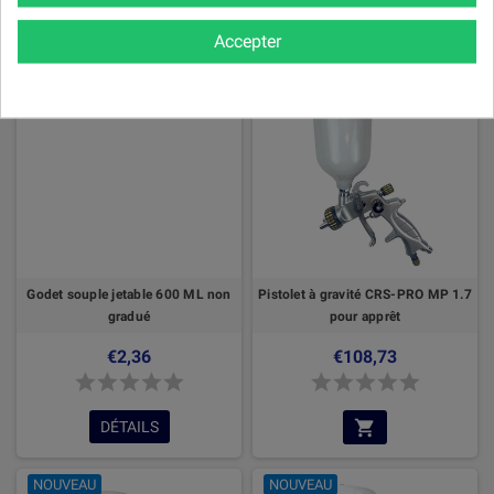
filtres actifs
Accepter
RUPTURE DE STOCK
NOUVEAU
Godet souple jetable 600 ML non
Pistolet à gravité CRS-PRO MP 1.7
gradué
pour apprêt
€2,36
€108,73
DÉTAILS
NOUVEAU
NOUVEAU