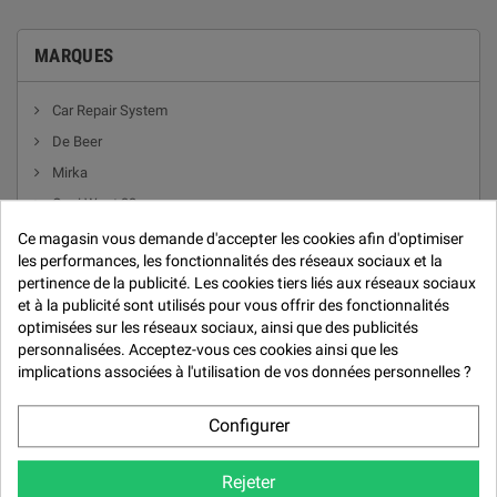

MARQUES
Car Repair System
De Beer
Mirka
Quai West 33
Résoltech
Ce magasin vous demande d'accepter les cookies afin d'optimiser
les performances, les fonctionnalités des réseaux sociaux et la
pertinence de la publicité. Les cookies tiers liés aux réseaux sociaux
et à la publicité sont utilisés pour vous offrir des fonctionnalités
GRAVITÉ
optimisées sur les réseaux sociaux, ainsi que des publicités
personnalisées. Acceptez-vous ces cookies ainsi que les
implications associées à l'utilisation de vos données personnelles ?
Pièces et accessoires pour les pistolets à gravité
Configurer
Pertinence
Rejeter