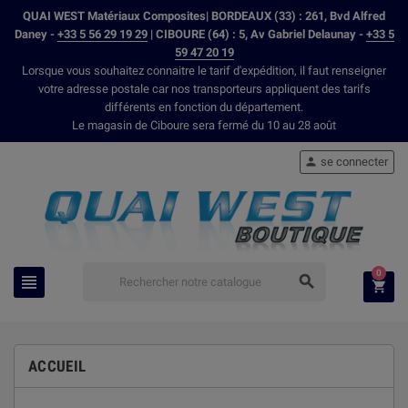
QUAI WEST Matériaux Composites| BORDEAUX (33) : 261, Bvd Alfred
Daney -
+33 5 56 29 19 29
| CIBOURE (64) : 5, Av Gabriel Delaunay -
+33 5
59 47 20 19
Lorsque vous souhaitez connaitre le tarif d'expédition, il faut renseigner
votre adresse postale car nos transporteurs appliquent des tarifs
différents en fonction du département.
Le magasin de Ciboure sera fermé du 10 au 28 août
se connecter

0



ACCUEIL