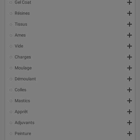

Gel Coat

Résines

Tissus

Ames

Vide

Charges

Moulage

Démoulant

Colles

Mastics

Apprêt

Adjuvants

Peinture