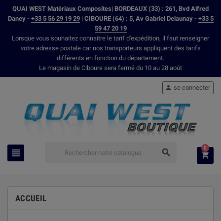
QUAI WEST Matériaux Composites| BORDEAUX (33) : 261, Bvd Alfred
Daney -
+33 5 56 29 19 29
| CIBOURE (64) : 5, Av Gabriel Delaunay -
+33 5
59 47 20 19
Lorsque vous souhaitez connaitre le tarif d'expédition, il faut renseigner
votre adresse postale car nos transporteurs appliquent des tarifs
différents en fonction du département.
Le magasin de Ciboure sera fermé du 10 au 28 août
se connecter

0



ACCUEIL