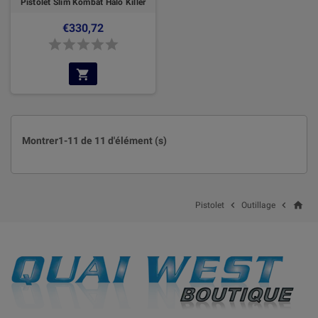
Pistolet Slim Kombat Halo Killer
€330,72
Montrer1-11 de 11 d'élément (s)
home


Pistolet
Outillage