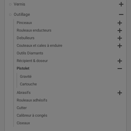

Vernis

Outillage

Pinceaux

Rouleaux enducteurs

Debulleurs

Couteaux et cales à enduire
Outils Diamants

Récipient & doseur

Pistolet
Gravité
Cartouche

Abrasifs
Rouleaux adhésifs
Cutter
Calibreur à congés
Ciseaux