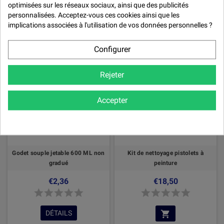

optimisées sur les réseaux sociaux, ainsi que des publicités
personnalisées. Acceptez-vous ces cookies ainsi que les
implications associées à l'utilisation de vos données personnelles ?
Configurer
RUPTURE DE STOCK
Rejeter
Accepter
Godet souple jetable 600 ML non
Kit de nettoyage pistolets à
gradué
peinture
€2,36
€18,50
DÉTAILS