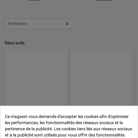
Pertinence
filtres actifs
Ce magasin vous demande d'accepter les cookies afin d'optimiser
Pistolet manuel pour cartouche
Pistolet pneumatique pour
les performances, les fonctionnalités des réseaux sociaux et la
cartouche
€11,68
pertinence de la publicité. Les cookies tiers liés aux réseaux sociaux
€54,91
et à la publicité sont utilisés pour vous offrir des fonctionnalités