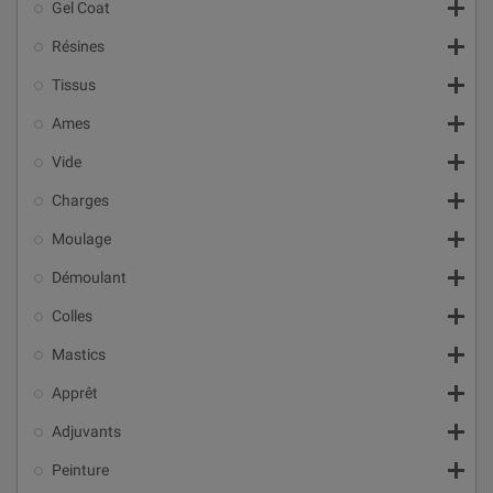

Gel Coat

Résines

Tissus

Ames

Vide

Charges

Moulage

Démoulant

Colles

Mastics

Apprêt

Adjuvants

Peinture