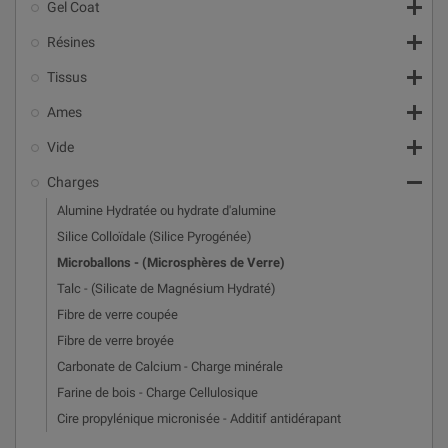

Gel Coat

Résines

Tissus

Ames

Vide

Charges
Alumine Hydratée ou hydrate d'alumine
Silice Colloïdale (Silice Pyrogénée)
Microballons - (Microsphères de Verre)
Talc - (Silicate de Magnésium Hydraté)
Fibre de verre coupée
Fibre de verre broyée
Carbonate de Calcium - Charge minérale
Farine de bois - Charge Cellulosique
Cire propylénique micronisée - Additif antidérapant