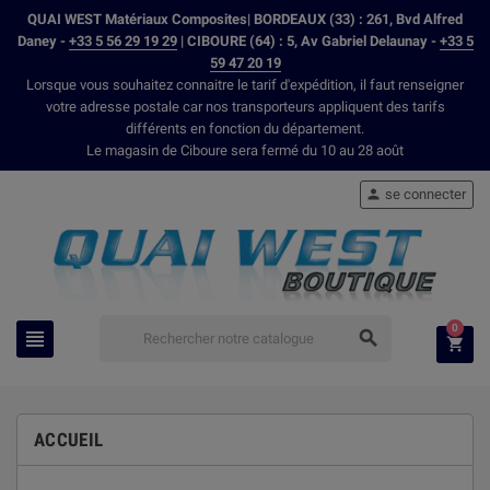
QUAI WEST Matériaux Composites| BORDEAUX (33) : 261, Bvd Alfred
Daney -
+33 5 56 29 19 29
| CIBOURE (64) : 5, Av Gabriel Delaunay -
+33 5
59 47 20 19
Lorsque vous souhaitez connaitre le tarif d'expédition, il faut renseigner
votre adresse postale car nos transporteurs appliquent des tarifs
différents en fonction du département.
Le magasin de Ciboure sera fermé du 10 au 28 août
se connecter

0



ACCUEIL