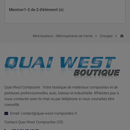
Ce conditionnement en cartons de 30 kg est
Montrer1-2 de 2 d'élément (s)
destiné aux industriels et aux grands
consommateurs. Bien que le poids semble faible,
30 kg
Microballons
30 kg de cette charge allégeante représente un
(Poids)
volume très important. C'est le format le plus
économique si vous dosez avec précision à la
home


Microballons - (Microsphères de Verre)
Charges
balance et achetez en grande quantité.
Que vous cherchiez la commodité du
conditionnement volumétrique ou
l'économie du conditionnement au poids,
nos microballons vous garantissent des
composites plus légers et plus faciles à
travailler.
Quai West Composite : Votre boutique de matériaux composites et de
peintures professionnelles auto, bateau et industrielle. N'hésitez pas à
nous contacter avec le chat ou par téléphone si vous souhaitez être
conseillé.
Email: contact@quai-west-composites.fr
Contact Quai West Composites (33)