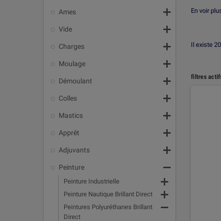

En voir pl
Ames

Vide

Il existe 2
Charges

Moulage
filtres actif

Démoulant

Colles

Mastics

Apprêt

Adjuvants

Peinture

Peinture Industrielle

Peinture Nautique Brillant Direct

Peintures Polyuréthanes Brillant
Direct