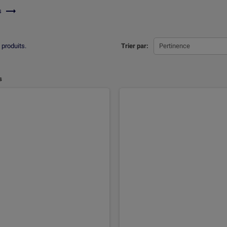

us
0 produits.
Trier par:
Pertinence
s