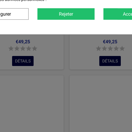
igurer
Rejeter
Acce
nture RAL3012 en Brillant Direct
Kit peinture RAL3013 en Brilla
vec diluant et durcisseur
avec diluant et durcisse
€49,25
€49,25
DÉTAILS
DÉTAILS