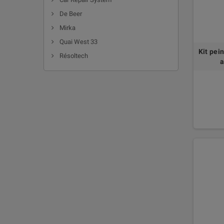
De Beer
Mirka
Quai West 33
Kit pei
Résoltech
a