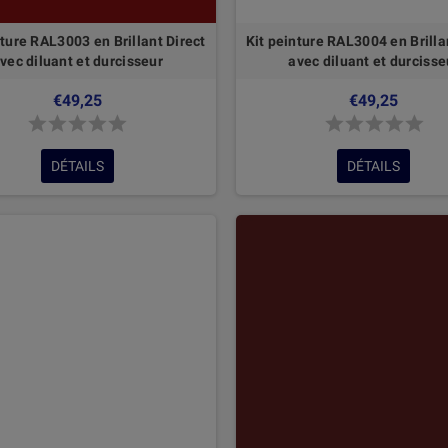
nture RAL3003 en Brillant Direct
Kit peinture RAL3004 en Brilla
vec diluant et durcisseur
avec diluant et durcisse
€49,25
€49,25
DÉTAILS
DÉTAILS