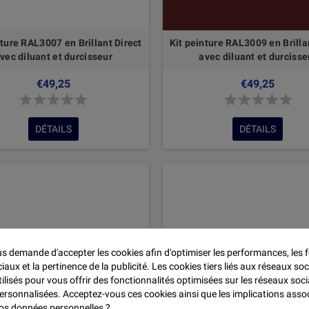

nture RAL3007 en Brillant Direct
Kit peinture RAL3009 en Brilla
vec diluant et durcisseur
avec diluant et durcisse
€49,25
€49,25
DÉTAILS
DÉTAILS
 demande d'accepter les cookies afin d'optimiser les performances, les f
aux et la pertinence de la publicité. Les cookies tiers liés aux réseaux soc
tilisés pour vous offrir des fonctionnalités optimisées sur les réseaux soci
personnalisées. Acceptez-vous ces cookies ainsi que les implications asso
 vos données personnelles ?