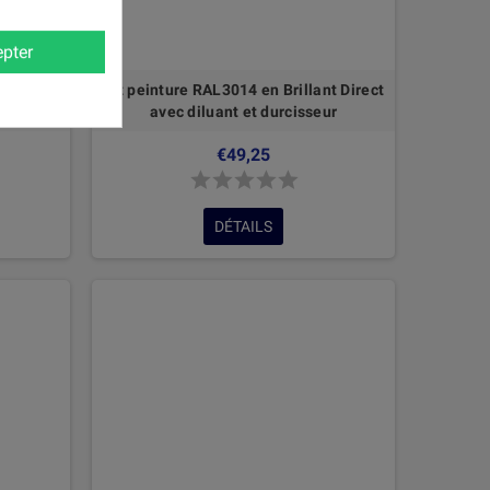
pter
nt Direct
Kit peinture RAL3014 en Brillant Direct
ur
avec diluant et durcisseur
€49,25
DÉTAILS