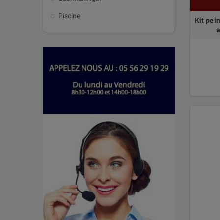
Piscine
Kit pei
a