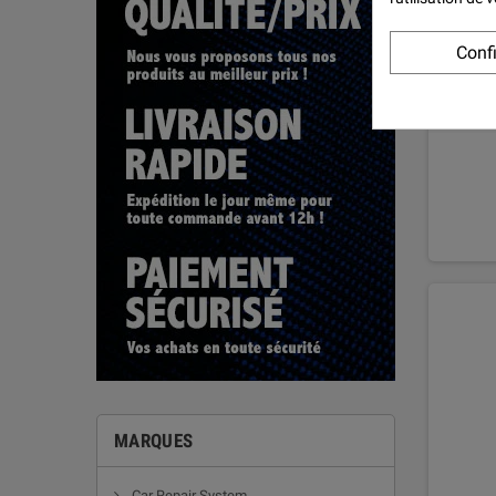
Conf
Kit pei
a
MARQUES
Car Repair System