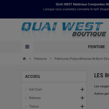
QUAI WEST Matériaux Composites| BO
Lorsque vous souhaitez connaitre le tarif d'expé

PEINTURE

Peinture

Peintures Polyuréthanes Brillant Dir
home
LES R
ACCUEIL
Les rouge

Gel Coat
Autres ga

Résines

Tissus