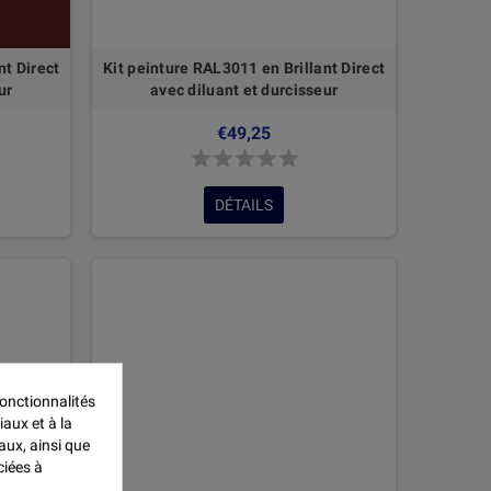
nt Direct
Kit peinture RAL3011 en Brillant Direct
ur
avec diluant et durcisseur
€49,25
DÉTAILS
onctionnalités
iaux et à la
aux, ainsi que
ciées à