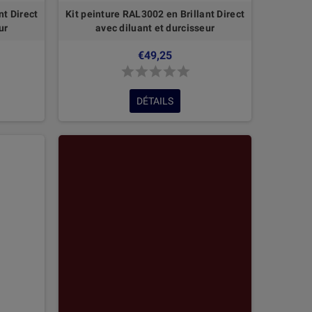
nt Direct
Kit peinture RAL3002 en Brillant Direct
ur
avec diluant et durcisseur
€49,25
DÉTAILS