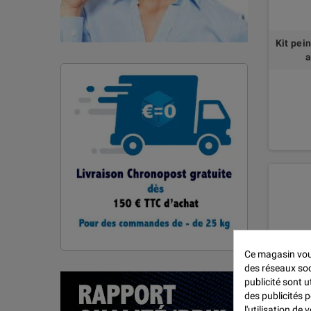
Kit pei
a
Ce magasin vous
des réseaux soci
publicité sont u
des publicités 
l'utilisation de