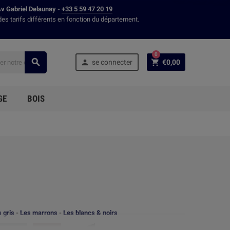
Av Gabriel Delaunay -
+33 5 59 47 20 19
des tarifs différents en fonction du département.
0



se connecter
€0,00
GE
BOIS
 gris
-
Les marrons
-
Les blancs & noirs
-
-