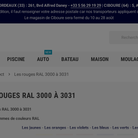
RDEAUX (33) : 261, Bvd Alfred Daney -
+33 5 56 29 19 29
| CIBOURE (64) : 5, 
dition, il faut renseigner votre adresse postale car nos transporteurs appliquent 
Le magasin de Ciboure sera fermé du 10 au 28 août
NEW
PISCINE
AUTO
BATEAU
MAISON
MOULA
ect

Les rouges RAL 3000 à 3031
OUGES RAL 3000 À 3031
s RAL 3000 à 3031
mmes de couleurs RAL
Les jaunes
-
Les oranges
-
Les violets
-
Les bleus
-
Les verts
-
Les
-
-
-
-
-