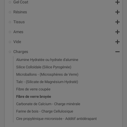

Gel Coat

Résines

Tissus

Ames

Vide

Charges
Alumine Hydratée ou hydrate d'alumine
Silice Colloïdale (Silice Pyrogénée)
Microballons - (Microsphères de Verre)
Talc - (Silicate de Magnésium Hydraté)
Fibre de verre coupée
Fibre de verre broyée
Carbonate de Calcium - Charge minérale
Farine de bois - Charge Cellulosique
Cire propylénique micronisée - Additif antidérapant