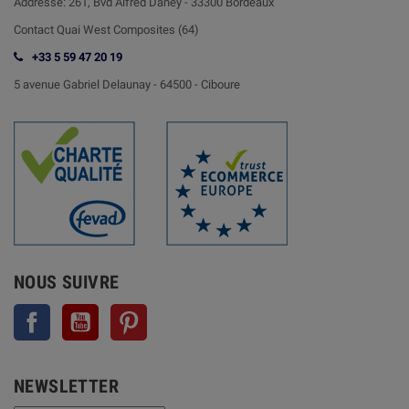
Addresse:
261, Bvd Alfred Daney - 33300 Bordeaux
Contact
Quai West Composites (64)
+33 5 59 47 20 19
5 avenue Gabriel Delaunay -
64500 - Ciboure
NOUS SUIVRE
Facebook
YouTube
Pinterest
NEWSLETTER