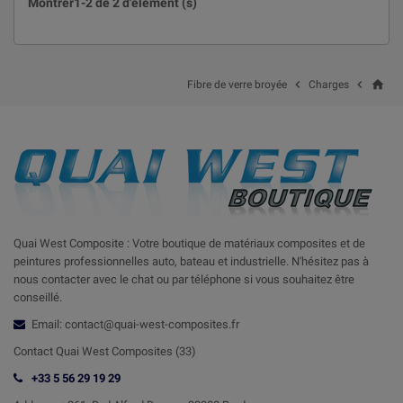
Montrer1-2 de 2 d'élément (s)
Le sac de 20 kg est le format le
plus économique. Il est destiné
Production
aux professionnels qui travaillent
Fibre de Verre
20 kg
et
avec des recettes précises et
broyée
(Poids)
industrie
dosent la fibre de verre broyée à la
home


Fibre de verre broyée
Charges
pesée, garantissant un excellent
coût par kilo.
Sélectionnez la quantité de fibre de verre
broyée (volume ou poids) la mieux adaptée
à la précision de votre dosage et à l'échelle
de votre production.
Quai West Composite : Votre boutique de matériaux composites et de
peintures professionnelles auto, bateau et industrielle. N'hésitez pas à
nous contacter avec le chat ou par téléphone si vous souhaitez être
conseillé.
Email: contact@quai-west-composites.fr
Contact Quai West Composites (33)
+33 5 56 29 19 29