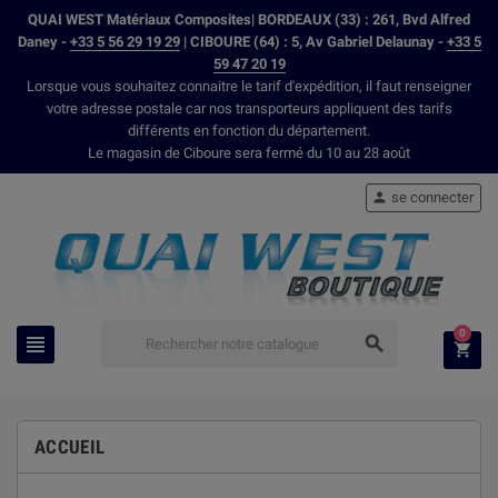
QUAI WEST Matériaux Composites| BORDEAUX (33) : 261, Bvd Alfred
Daney -
+33 5 56 29 19 29
| CIBOURE (64) : 5, Av Gabriel Delaunay -
+33 5
59 47 20 19
Lorsque vous souhaitez connaitre le tarif d'expédition, il faut renseigner
votre adresse postale car nos transporteurs appliquent des tarifs
différents en fonction du département.
Le magasin de Ciboure sera fermé du 10 au 28 août
se connecter

0



ACCUEIL