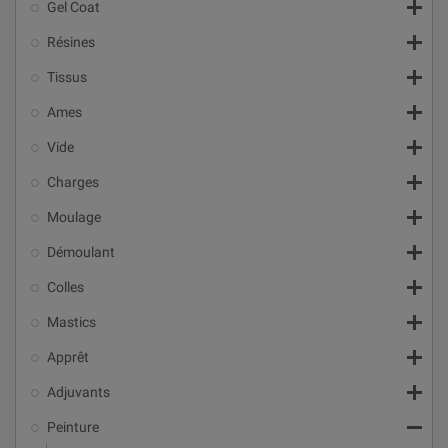

Gel Coat

Résines

Tissus

Ames

Vide

Charges

Moulage

Démoulant

Colles

Mastics

Apprêt

Adjuvants

Peinture