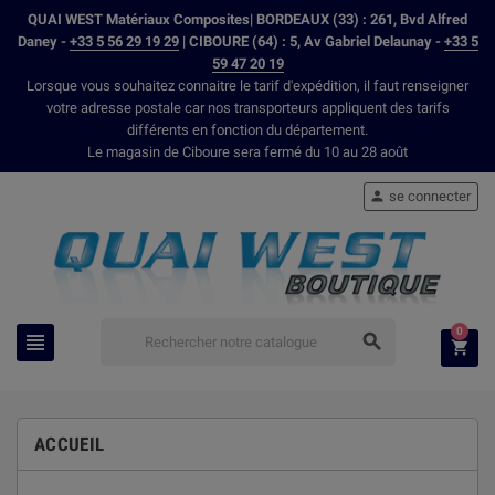
QUAI WEST Matériaux Composites| BORDEAUX (33) : 261, Bvd Alfred
Daney -
+33 5 56 29 19 29
| CIBOURE (64) : 5, Av Gabriel Delaunay -
+33 5
59 47 20 19
Lorsque vous souhaitez connaitre le tarif d'expédition, il faut renseigner
votre adresse postale car nos transporteurs appliquent des tarifs
différents en fonction du département.
Le magasin de Ciboure sera fermé du 10 au 28 août
se connecter

0



ACCUEIL