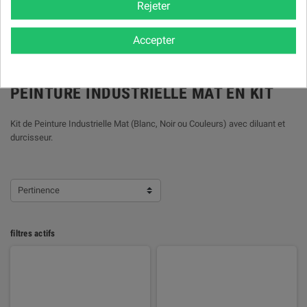
Rejeter
Quai West 33
Résoltech
Accepter
PEINTURE INDUSTRIELLE MAT EN KIT
Kit de Peinture Industrielle Mat (Blanc, Noir ou Couleurs) avec diluant et
durcisseur.
Pertinence
filtres actifs