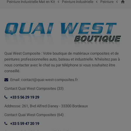
home



Peinture Industrielle Mat en Kit
Peinture Industrielle
Peinture
Quai West Composite : Votre boutique de matériaux composites et de
peintures professionnelles auto, bateau et industrielle. N'hésitez pas à
nous contacter avec le chat ou par téléphone si vous souhaitez être
conseillé.
Email: contact@quai-west-composites.fr
Contact Quai West Composites (33)
+33 5 56 29 19 29
Addresse:
261, Bvd Alfred Daney - 33300 Bordeaux
Contact
Quai West Composites (64)
+33 5 59 47 20 19