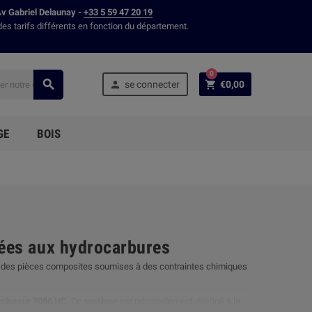
Av Gabriel Delaunay -
+33 5 59 47 20 19
des tarifs différents en fonction du département.
0



se connecter
€0,00
GE
BOIS
sées aux hydrocarbures
e des pièces composites soumises à des contraintes chimiques
rcisseur 7086 HC
. Ce système est principalement destiné à la