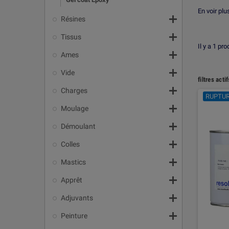
fabricatio
En voir pl
Pourq

Résines
Contrairem

Tissus
aux hydroc
Il y a 1 pro
industrielle

Ames
Convient à 

Vide
Adapté à c
filtres actif
Applicatio

Charges
RUPTUR
Formulation

Moulage
Bonne adhé
Kit comple

Appli
Démoulant

Le gelcoat
Colles
la fabricat

Mastics
la réalisa

la protect
Apprêt
les applic

Adjuvants
La mention
compatibili

Peinture
Conse