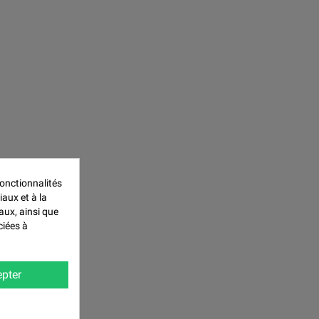
onctionnalités
iaux et à la
aux, ainsi que
ciées à
pter