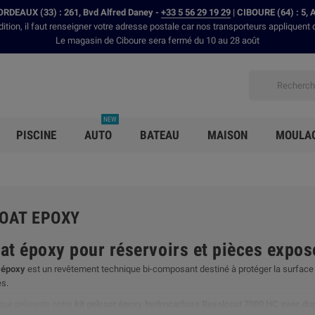
RDEAUX (33) : 261, Bvd Alfred Daney -
+33 5 56 29 19 29
| CIBOURE (64) : 5, 
dition, il faut renseigner votre adresse postale car nos transporteurs appliquent 
Le magasin de Ciboure sera fermé du 10 au 28 août
NEW
PISCINE
AUTO
BATEAU
MAISON
MOULA
COAT EPOXY
at époxy pour réservoirs et pièces expo
 époxy
est un revêtement technique bi-composant destiné à protéger la surfac
es.
ique présente notre
kit gelcoat époxy hydrocarbure Resolcoat 7080 HC avec du