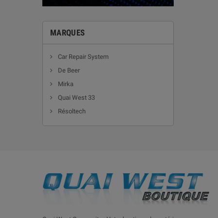
MARQUES
Car Repair System
De Beer
Mirka
Quai West 33
Résoltech