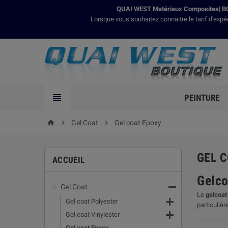
QUAI WEST Matériaux Composites| BO
Lorsque vous souhaitez connaitre le tarif d'expé

PEINTURE

Gel Coat

Gel coat Epoxy
home
GEL 
ACCUEIL
Gelco

Gel Coat
Le
gelcoat

Gel coat Polyester
particulièr

Gel coat Vinylester
Cette rubr
Gel coat Epoxy