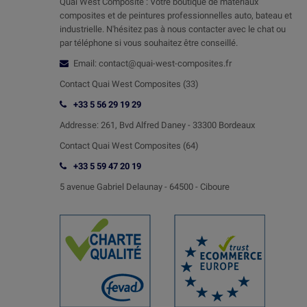
Quai West Composite : Votre boutique de matériaux
composites et de peintures professionnelles auto, bateau et
industrielle. N'hésitez pas à nous contacter avec le chat ou
par téléphone si vous souhaitez être conseillé.
Email: contact@quai-west-composites.fr
Contact Quai West Composites (33)
+33 5 56 29 19 29
Addresse:
261, Bvd Alfred Daney - 33300 Bordeaux
Contact
Quai West Composites (64)
+33 5 59 47 20 19
5 avenue Gabriel Delaunay -
64500 - Ciboure