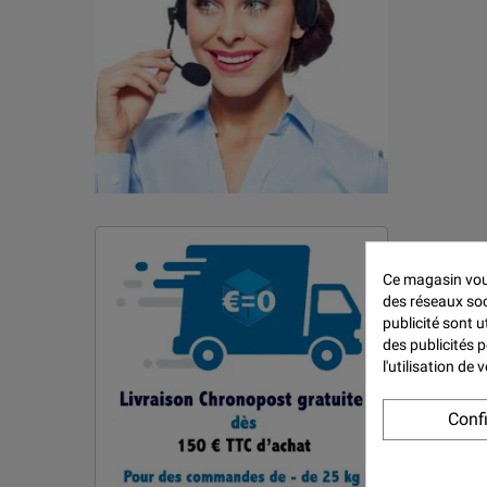
Ce magasin vous
des réseaux soci
publicité sont u
des publicités 
l'utilisation de
Conf