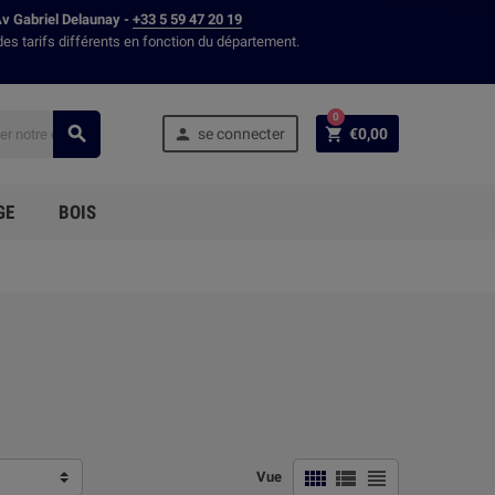
Av Gabriel Delaunay -
+33 5 59 47 20 19
des tarifs différents en fonction du département.
0



se connecter
€0,00
GE
BOIS



Vue