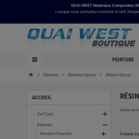
QUAI WEST Matériaux Composites| BO
Lorsque vous souhaitez connaitre le tarif d'expé

PEINTURE

Résines

Résines Epoxy

Résine Epoxy
home
RÉSI
ACCUEIL
Notre résin

Gel Coat

Résines

Résines Polyester
Il existe 3 