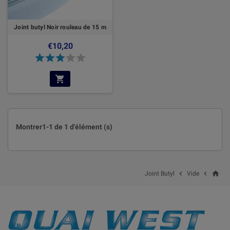
Joint butyl Noir rouleau de 15 m
€10,20
Montrer1-1 de 1 d'élément (s)
home


Joint Butyl
Vide