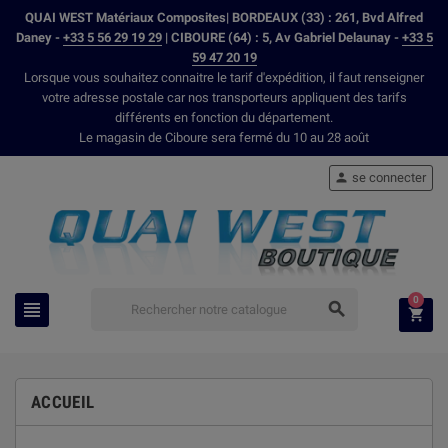
QUAI WEST Matériaux Composites| BORDEAUX (33) : 261, Bvd Alfred
Daney -
+33 5 56 29 19 29
| CIBOURE (64) : 5, Av Gabriel Delaunay -
+33 5
59 47 20 19
Lorsque vous souhaitez connaitre le tarif d'expédition, il faut renseigner
votre adresse postale car nos transporteurs appliquent des tarifs
différents en fonction du département.
Le magasin de Ciboure sera fermé du 10 au 28 août
se connecter

0



ACCUEIL