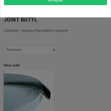
Accepter
JOINT BUTYL
Joint Butyl - Idéal pour Étanchéité et Longévité
Pertinence
filtres actifs