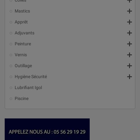

Colles

Mastics

Apprêt

Adjuvants

Peinture

Vernis

Outillage

Hygiène Sécurité
Lubrifiant Igol
Piscine