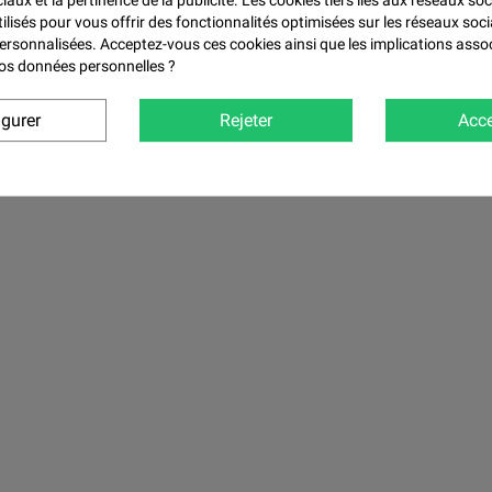

aux et la pertinence de la publicité. Les cookies tiers liés aux réseaux soc
tilisés pour vous offrir des fonctionnalités optimisées sur les réseaux soci
personnalisées. Acceptez-vous ces cookies ainsi que les implications asso
 vos données personnelles ?
igurer
Rejeter
Acce