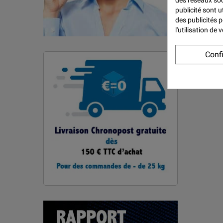
des réseaux soci
publicité sont u
des publicités 
l'utilisation de
Conf