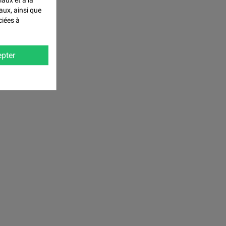
iaux et à la
aux, ainsi que
ciées à
pter