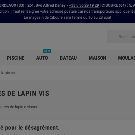
RDEAUX (33) : 261, Bvd Alfred Daney -
+33 5 56 29 19 29
| CIBOURE (64) : 5, 
dition, il faut renseigner votre adresse postale car nos transporteurs appliquent 
Le magasin de Ciboure sera fermé du 10 au 28 août
NEW
PISCINE
AUTO
BATEAU
MAISON
MOULA
 lapin vis
S DE LAPIN VIS
ttes de lapin à visser.
é pour le désagrément.