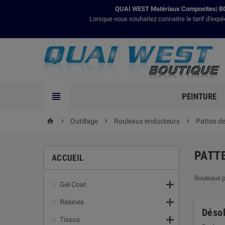
QUAI WEST Matériaux Composites| BO
Lorsque vous souhaitez connaitre le tarif d'expé

PEINTURE

Outillage

Rouleaux enducteurs

Pattes de
home
PATTE
ACCUEIL
Rouleaux pa

Gel Coat

Résines
Désol

Tissus