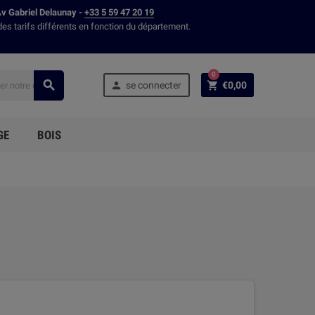
Av Gabriel Delaunay -
+33 5 59 47 20 19
des tarifs différents en fonction du département.
0



se connecter
€0,00
GE
BOIS