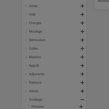
Recherc

Ames

Vide

Charges

Moulage

Démoulant

Colles

Mastics

Apprêt

Adjuvants

Peinture

Vernis

Outillage

Pinceaux