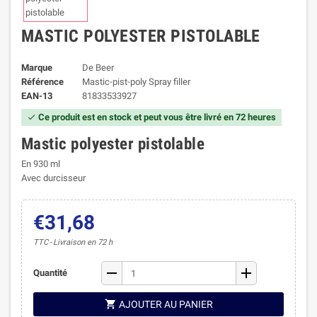
MASTIC POLYESTER PISTOLABLE
Marque
De Beer
Référence
Mastic-pist-poly Spray filler
EAN-13
81833533927
Ce produit est en stock et peut vous être livré en 72 heures

Mastic polyester pistolable
En 930 ml
Avec durcisseur
€31,68
TTC
Livraison en 72 h
remove
add
Quantité

AJOUTER AU PANIER