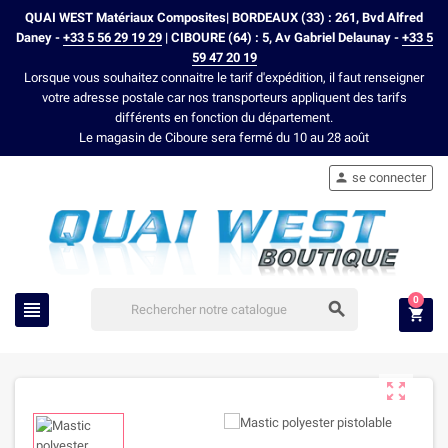
QUAI WEST Matériaux Composites| BORDEAUX (33) : 261, Bvd Alfred
Daney -
+33 5 56 29 19 29
| CIBOURE (64) : 5, Av Gabriel Delaunay -
+33 5
59 47 20 19
Lorsque vous souhaitez connaitre le tarif d'expédition, il faut renseigner
votre adresse postale car nos transporteurs appliquent des tarifs
différents en fonction du département.
Le magasin de Ciboure sera fermé du 10 au 28 août
se connecter

0



