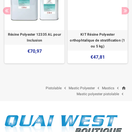
Résine Polyester 12335 AL pour
KIT Résine Polyester
Inclusion
orthophtalique de stratification (1
ou 5 kg)
€70,97
€47,81
home



Pistolable
Mastic Polyester
Mastics

Mastic polyester pistolable