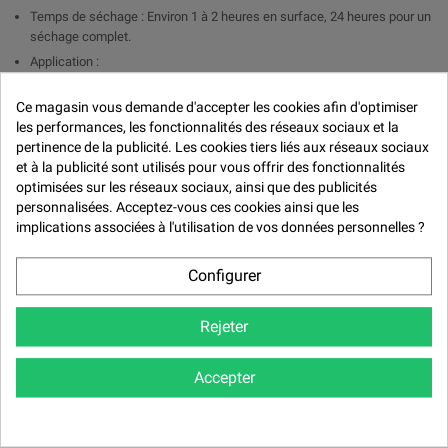

Temps de séchage : Environ 1 à 2 heures en surface, 24 heures pour un
séchage complet.
Application :
PISTOLET : Ajouter 1 part de durcisseur pour 2 parts de peinture et
Ce magasin vous demande d'accepter les cookies afin d'optimiser
de 5 à 10 % de diluant.
les performances, les fonctionnalités des réseaux sociaux et la
PINCEAUX : Ajouter 1 part de durcisseur pour 2 parts de peinture
pertinence de la publicité. Les cookies tiers liés aux réseaux sociaux
et à la publicité sont utilisés pour vous offrir des fonctionnalités
Rendement : 6 m2 au kg de peinture
optimisées sur les réseaux sociaux, ainsi que des publicités
personnalisées. Acceptez-vous ces cookies ainsi que les
Avantages:
implications associées à l'utilisation de vos données personnelles ?
Brillance durable : La finition brillant direct assure un éclat profond et
résistant sans nécessiter de couche de vernis.
Configurer
Résistance élevée : Formule résistante aux intempéries, aux UV, aux
produits chimiques et aux rayures.
Rejeter
Application uniforme : Bonne fluidité pour une application homogène et
un rendu professionnel.
Temps de séchage rapide : Assure une efficacité optimale pour les
Accepter
travaux nécessitant un séchage rapide.
Applications :