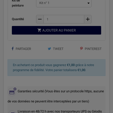
Kit de
peinture
remove
add
Quantité

AJOUTER AU PANIER
PARTAGER
TWEET
PINTEREST
En achetant ce produit vous gagnerez
€1,00
grâce à notre
programme de fidélité. Votre panier totalisera
€1,00
.
Garanties sécurité (Vous êtes sur un protocole https, aucune
de vos données ne peuvent être interceptées par un tiers)
Livraison en 48/72 h avec nos transporteurs UPS ou Géodis