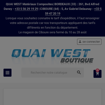
QUAI WEST Matériaux Composites| BORDEAUX (33) : 261, Bvd Alfred
Daney -
+33 5 56 29 19 29
| CIBOURE (64) : 5, Av Gabriel Delaunay -
+33 5
59 47 20 19
Lorsque vous souhaitez connaitre le tarif d'expédition, il faut renseigner
votre adresse postale car nos transporteurs appliquent des tarifs
différents en fonction du département.
Le magasin de Ciboure sera fermé du 10 au 28 août
se connecter

0


