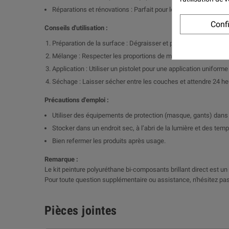
Réparations et rénovations : Parfait pour les retouches et le
Conf
Conseils d'utilisation :
Préparation de la surface : Dégraisser et poncer pour garanti
Mélange : Respecter les proportions de mélange entre la peintur
Application : Utiliser un pistolet pour une application uniform
Séchage : Laisser sécher entre les couches et attendre 24 h
Précautions d'emploi :
Utiliser des équipements de protection (masque, gants) dans 
Stocker dans un endroit sec, à l’abri de la lumière et des tem
Bien refermer les produits après usage.
Remarque :
Le kit peinture polyuréthane bi-composants brillant direct est un c
Pour toute question supplémentaire ou assistance, n'hésitez pas
Pièces jointes