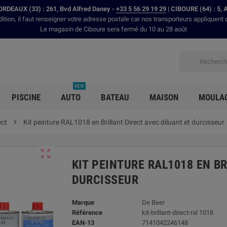
RDEAUX (33) : 261, Bvd Alfred Daney -
+33 5 56 29 19 29
| CIBOURE (64) : 5, 
dition, il faut renseigner votre adresse postale car nos transporteurs appliquent 
Le magasin de Ciboure sera fermé du 10 au 28 août
NEW
PISCINE
AUTO
BATEAU
MAISON
MOULA
ect

Kit peinture RAL1018 en Brillant Direct avec diluant et durcisseur

KIT PEINTURE RAL1018 EN B
DURCISSEUR
Marque
De Beer
Référence
kit-brillant-direct-ral 1018
EAN-13
7141042246148