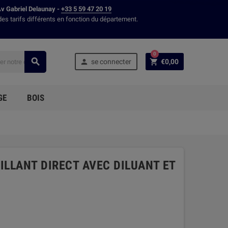
Av Gabriel Delaunay -
+33 5 59 47 20 19
des tarifs différents en fonction du département.
0



se connecter
€0,00
GE
BOIS
RILLANT DIRECT AVEC DILUANT ET