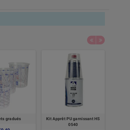
ts gradués
Kit Apprêt PU garnissant HS
Kit p
0540
Brillant