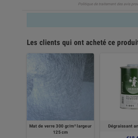
Politique de traitement des avis pro
Les clients qui ont acheté ce produ
ur Vernis
Mat de verre 300 gr/m² largeur
Dégraissant an
hanes et
125 cm