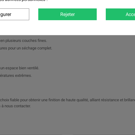
 reconditionnement de pièces métalliques.
igurer
Rejeter
Acce
r une adhérence optimale.
e, le diluant et le durcisseur.
e en plusieurs couches fines.
eures pour un séchage complet.
un espace bien ventilé.
pératures extrêmes.
hoix fiable pour obtenir une finition de haute qualité, alliant résistance et brilla
 à nous contacter.