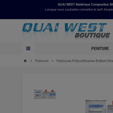
QUAI WEST Matériaux Composites| BO
Lorsque vous souhaitez connaitre le tarif d'expé

PEINTURE

Peinture

Peintures Polyuréthanes Brillant Dir
home