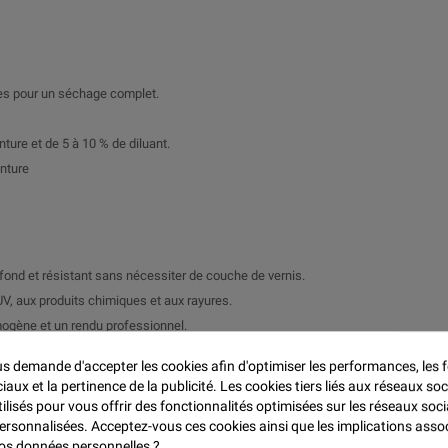

res pour un séchage complet.
ture et de 5 à 10 % de diluant.
inture
profond et résistant sans nécessiter de couche de vernis.
V, aux produits chimiques et aux rayures.
mogène et un rendu professionnel.
ur les travaux nécessitant un séchage rapide.
 demande d'accepter les cookies afin d'optimiser les performances, les f
aux et la pertinence de la publicité. Les cookies tiers liés aux réseaux soc
tilisés pour vous offrir des fonctionnalités optimisées sur les réseaux soci
 offrant une finition esthétique et résistante.
personnalisées. Acceptez-vous ces cookies ainsi que les implications asso
tant une protection durable et une finition soignée.
 vos données personnelles ?