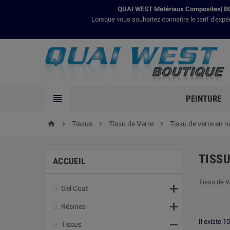
QUAI WEST Matériaux Composites| BO
Lorsque vous souhaitez connaitre le tarif d'expé

PEINTURE

Tissus

Tissu de Verre

Tissu de verre en 
home
TISS
ACCUEIL
Tissu de Ve

Gel Coat

Résines
Il existe 1

Tissus