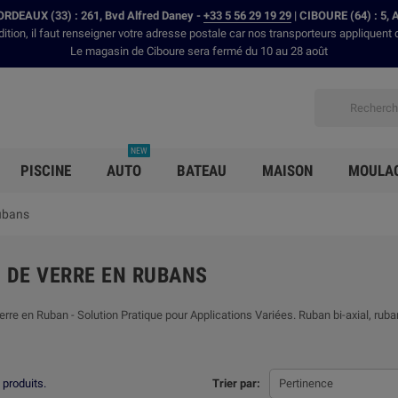
RDEAUX (33) : 261, Bvd Alfred Daney -
+33 5 56 29 19 29
| CIBOURE (64) : 5, 
dition, il faut renseigner votre adresse postale car nos transporteurs appliquent 
Le magasin de Ciboure sera fermé du 10 au 28 août
NEW
PISCINE
AUTO
BATEAU
MAISON
MOULA
rubans
U DE VERRE EN RUBANS
rre en Ruban - Solution Pratique pour Applications Variées. Ruban bi-axial, ruba
0 produits.
Trier par:
Pertinence