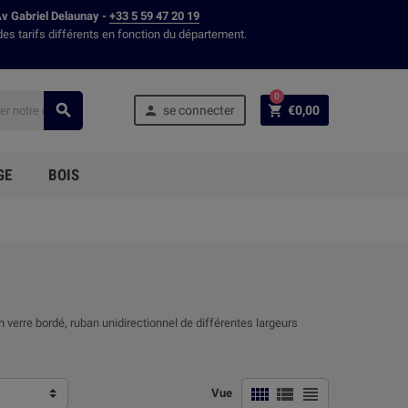
Av Gabriel Delaunay -
+33 5 59 47 20 19
des tarifs différents en fonction du département.
0



se connecter
€0,00
GE
BOIS
n verre bordé, ruban unidirectionnel de différentes largeurs



Vue