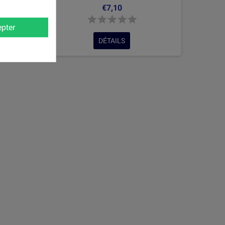
€7,10
pter
DÉTAILS