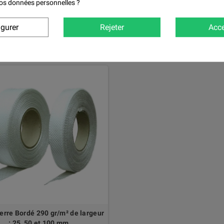
 vos données personnelles ?
€0,84
€5,28
igurer
Rejeter
Acce
DÉTAILS
erre Bordé 290 gr/m² de largeur
: 25, 50 et 100 mm