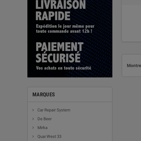
Montre
MARQUES
Car Repair System
De Beer
Mirka
Quai West 33