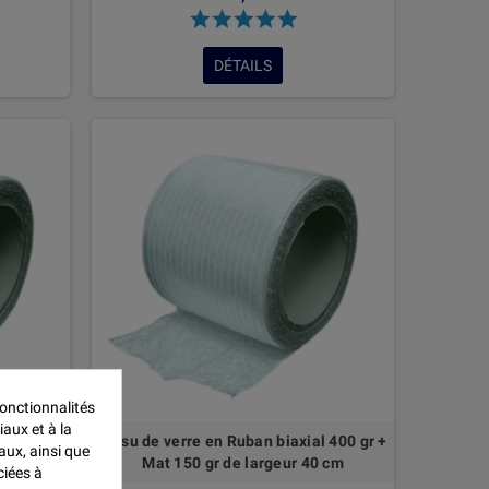
DÉTAILS
onctionnalités
iaux et à la
al 400 gr
Tissu de verre en Ruban biaxial 400 gr +
aux, ainsi que
0 cm
Mat 150 gr de largeur 40 cm
ciées à