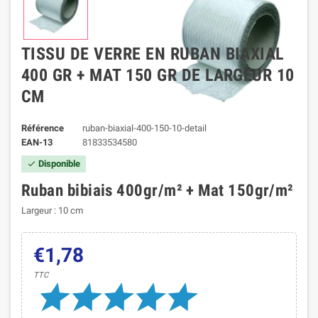
TISSU DE VERRE EN RUBAN BIAXIAL
400 GR + MAT 150 GR DE LARGEUR 10
CM
Référence
ruban-biaxial-400-150-10-detail
EAN-13
81833534580
Disponible

Ruban bibiais 400gr/m² + Mat 150gr/m²
Largeur : 10 cm
€1,78
TTC