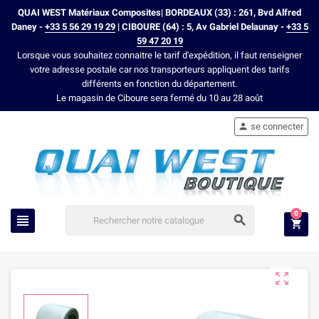
QUAI WEST Matériaux Composites| BORDEAUX (33) : 261, Bvd Alfred
Daney -
+33 5 56 29 19 29
| CIBOURE (64) : 5, Av Gabriel Delaunay -
+33 5
59 47 20 19
Lorsque vous souhaitez connaitre le tarif d'expédition, il faut renseigner
votre adresse postale car nos transporteurs appliquent des tarifs
différents en fonction du département.
Le magasin de Ciboure sera fermé du 10 au 28 août
se connecter

0



