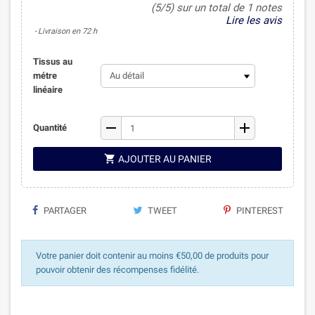
(5/5) sur un total de 1 notes
Lire les avis
Livraison en 72 h
Tissus au
métre
linéaire
remove
add
Quantité

AJOUTER AU PANIER
PARTAGER
TWEET
PINTEREST
Votre panier doit contenir au moins €50,00 de produits pour
pouvoir obtenir des récompenses fidélité.