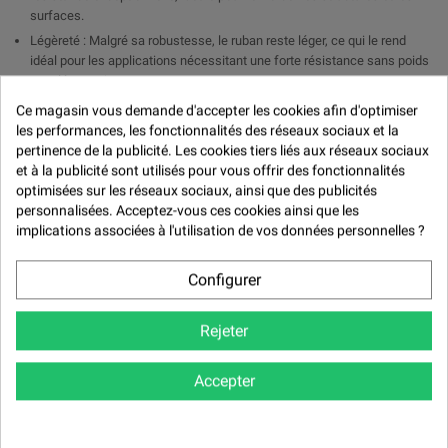

surfaces.
Légèreté : Malgré sa robustesse, le ruban reste léger, ce qui le rend
idéal pour les applications nécessitant une forte résistance sans poids
supplémentaire.
Flexibilité : Le ruban unidirectionnel peut être facilement façonné et
Ce magasin vous demande d'accepter les cookies afin d'optimiser
appliqué sur des surfaces courbes ou irrégulières, offrant une
les performances, les fonctionnalités des réseaux sociaux et la
adaptabilité maximale dans divers projets.
pertinence de la publicité. Les cookies tiers liés aux réseaux sociaux
et à la publicité sont utilisés pour vous offrir des fonctionnalités
Applications suggérées:
optimisées sur les réseaux sociaux, ainsi que des publicités
personnalisées. Acceptez-vous ces cookies ainsi que les
Renforcement de structures en composite
implications associées à l'utilisation de vos données personnelles ?
Réparation de pièces en plastique ou en fibre de verre
Fabrication de pièces composites sur mesure
Configurer
Renforcement de bateaux, planches de surf et autres équipements
nautiques
Rejeter
Conseils d'utilisation:
Assurez-vous que la surface est propre et exempte de toute saleté ou
Accepter
graisse avant l'application du ruban.
Utilisez un adhésif compatible pour fixer fermement le ruban sur la
surface.