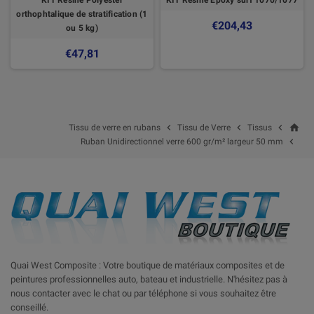
orthophtalique de stratification (1
€204,43
ou 5 kg)
€47,81
home



Tissu de verre en rubans
Tissu de Verre
Tissus

Ruban Unidirectionnel verre 600 gr/m² largeur 50 mm
Quai West Composite : Votre boutique de matériaux composites et de
peintures professionnelles auto, bateau et industrielle. N'hésitez pas à
nous contacter avec le chat ou par téléphone si vous souhaitez être
conseillé.