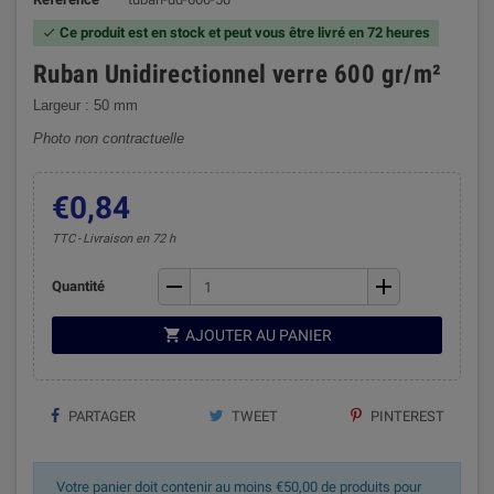
Ce produit est en stock et peut vous être livré en 72 heures

Ruban Unidirectionnel verre 600 gr/m²
Largeur : 50 mm
Photo non contractuelle
€0,84
TTC
Livraison en 72 h
remove
add
Quantité

AJOUTER AU PANIER
PARTAGER
TWEET
PINTEREST
Votre panier doit contenir au moins €50,00 de produits pour