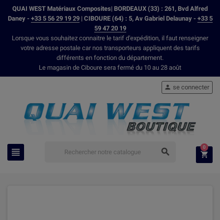
QUAI WEST Matériaux Composites| BORDEAUX (33) : 261, Bvd Alfred
Daney -
+33 5 56 29 19 29
| CIBOURE (64) : 5, Av Gabriel Delaunay -
+33 5
59 47 20 19
Lorsque vous souhaitez connaitre le tarif d'expédition, il faut renseigner
votre adresse postale car nos transporteurs appliquent des tarifs
différents en fonction du département.
Le magasin de Ciboure sera fermé du 10 au 28 août
se connecter

0


