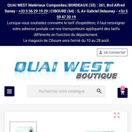
QUAI WEST Matériaux Composites| BORDEAUX (33) : 261, Bvd Alfred
Daney -
+33 5 56 29 19 29
| CIBOURE (64) : 5, Av Gabriel Delaunay -
+33 5
59 47 20 19
Lorsque vous souhaitez connaitre le tarif d'expédition, il faut renseigner
votre adresse postale car nos transporteurs appliquent des tarifs
différents en fonction du département.
Le magasin de Ciboure sera fermé du 10 au 28 août
se connecter

0



