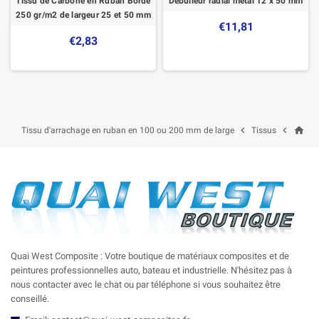
Tissu de Carbone en Ruban Bordé
Débulleur radial métal 12 x 50 mm
250 gr/m2 de largeur 25 et 50 mm
€11,81
€2,83
home


Tissu d'arrachage en ruban en 100 ou 200 mm de large
Tissus
Quai West Composite : Votre boutique de matériaux composites et de
peintures professionnelles auto, bateau et industrielle. N'hésitez pas à
nous contacter avec le chat ou par téléphone si vous souhaitez être
conseillé.