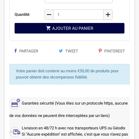
remove
add
Quantité

AJOUTER AU PANIER
PARTAGER
TWEET
PINTEREST
Votre panier doit contenir au moins €50,00 de produits pour
pouvoir obtenir des récompenses fidélité.
Garanties sécurité (Vous êtes sur un protocole https, aucune
de vos données ne peuvent être interceptées par un tiers)
Livraison en 48/72 h avec nos transporteurs UPS ou Géodis
Si "Aucune expédition" est affichée, c'est que vous n'avez pas