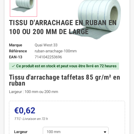
TISSU D'ARRACHAGE EN RUBAN EN
100 OU 200 MM DE LARGE
Marque
Quai West 33
Référence
ruban-arrachage-100mm
EAN-13
7141042253696
Ce produit est en stock et peut vous être livré en 72 heures

Tissu d'arrachage taffetas 85 gr/m² en
ruban
Largeur : 100 mm ou 200 mm
€0,62
TTC
Livraison en 72 h
Largeur