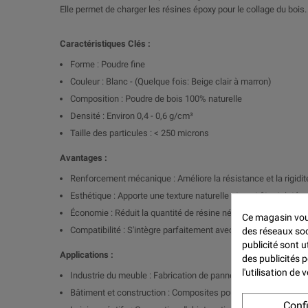
Elle permet de charger les résines époxy pour le collage du bois.
Caractéristiques Clés :
Forme : Poudre fine
Couleur : Blanc - (Quelque fois: Beige clair à marron)
Composition : Poudre de bois 100% naturelle
Densité : Environ 0,4 - 0,6 g/cm³
Taille des particules : < 250 microns
Avantages :
Renforcement mécanique : Améliore la résistance et la rigidi
Esthétique : Apporte une texture naturelle et peut être teintée
Économie : Réduit la quantité de résine nécessaire, diminuant
Ce magasin vous
Compatibilité : S'intègre parfaitement avec les résines poly
des réseaux soci
publicité sont u
Applications :
des publicités 
l'utilisation de
Industrie du meuble : Fabrication de panneaux, meubles et obj
Bâtiment et construction : Composites pour revêtements, mou
Conf