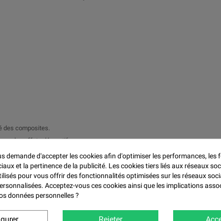

té des composites.
 pour des effets décoratifs.
 ainsi les coûts de production.
 demande d'accepter les cookies afin d'optimiser les performances, les f
ester, époxy et polyuréthane pour former des mélanges homogènes.
aux et la pertinence de la publicité. Les cookies tiers liés aux réseaux soc
tilisés pour vous offrir des fonctionnalités optimisées sur les réseaux soci
personnalisées. Acceptez-vous ces cookies ainsi que les implications asso
 vos données personnelles ?
ets décoratifs.
lures et éléments structurels.
igurer
Rejeter
Acce