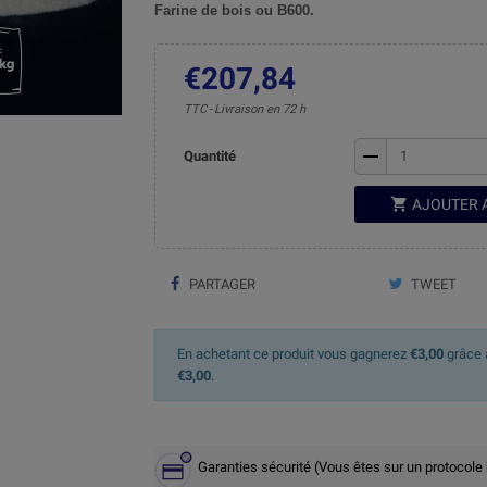
Farine de bois ou B600.
€207,84
TTC
Livraison en 72 h
remove
Quantité

AJOUTER 
PARTAGER
TWEET
En achetant ce produit vous gagnerez
€3,00
grâce à
€3,00
.
Garanties sécurité (Vous êtes sur un protocole