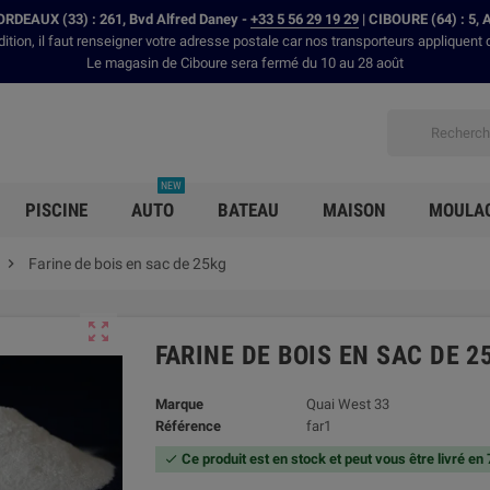
RDEAUX (33) : 261, Bvd Alfred Daney -
+33 5 56 29 19 29
| CIBOURE (64) : 5, 
dition, il faut renseigner votre adresse postale car nos transporteurs appliquent 
Le magasin de Ciboure sera fermé du 10 au 28 août
NEW
PISCINE
AUTO
BATEAU
MAISON
MOULA

Farine de bois en sac de 25kg

FARINE DE BOIS EN SAC DE 2
Marque
Quai West 33
Référence
far1
Ce produit est en stock et peut vous être livré en
