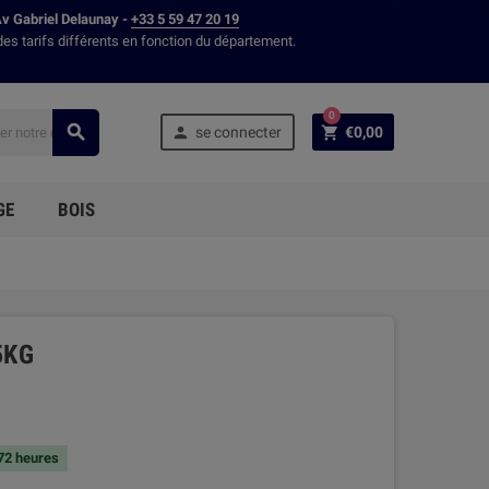
Av Gabriel Delaunay -
+33 5 59 47 20 19
des tarifs différents en fonction du département.
0



se connecter
€0,00
GE
BOIS
5KG
 72 heures