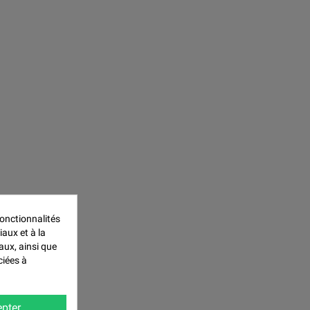
onctionnalités
iaux et à la
aux, ainsi que
ciées à
pter