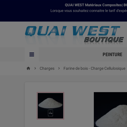
QUAI WEST Matériaux Composites| BO
Lorsque vous souhaitez connaitre le tarif d'expé

PEINTURE

Charges

Farine de bois - Charge Cellulosique
home