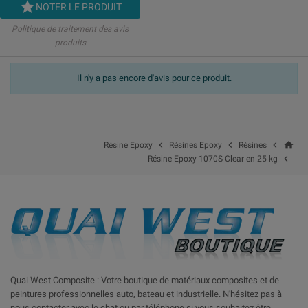

NOTER LE PRODUIT
Politique de traitement des avis
produits
Il n'y a pas encore d'avis pour ce produit.
home



Résine Epoxy
Résines Epoxy
Résines

Résine Epoxy 1070S Clear en 25 kg
Quai West Composite : Votre boutique de matériaux composites et de
peintures professionnelles auto, bateau et industrielle. N'hésitez pas à
nous contacter avec le chat ou par téléphone si vous souhaitez être