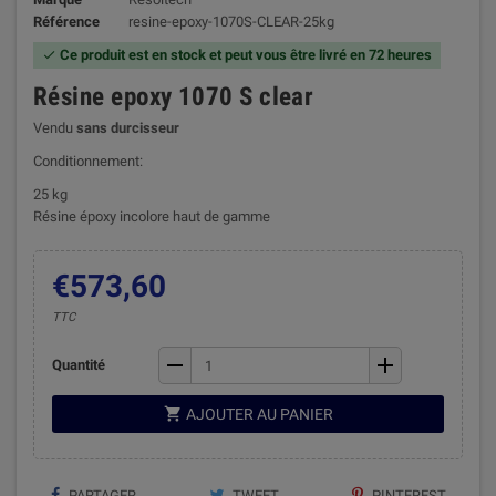
Référence
resine-epoxy-1070S-CLEAR-25kg
Ce produit est en stock et peut vous être livré en 72 heures

Résine epoxy 1070 S clear
Vendu
sans durcisseur
Conditionnement:
25 kg
Résine époxy incolore haut de gamme
€573,60
TTC
remove
add
Quantité

AJOUTER AU PANIER
PARTAGER
TWEET
PINTEREST