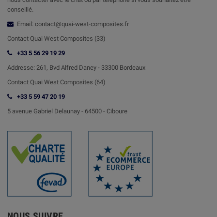
conseillé.
Email: contact@quai-west-composites.fr
Contact Quai West Composites (33)
+33 5 56 29 19 29
Addresse:
261, Bvd Alfred Daney - 33300 Bordeaux
Contact
Quai West Composites (64)
+33 5 59 47 20 19
5 avenue Gabriel Delaunay -
64500 - Ciboure
NOUS SUIVRE