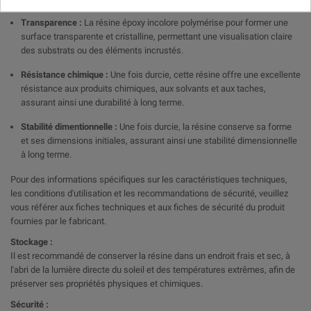
Transparence :
La résine époxy incolore polymérise pour former une
surface transparente et cristalline, permettant une visualisation claire
des substrats ou des éléments incrustés.
Résistance chimique :
Une fois durcie, cette résine offre une excellente
résistance aux produits chimiques, aux solvants et aux taches,
assurant ainsi une durabilité à long terme.
Stabilité dimentionnelle :
Une fois durcie, la résine conserve sa forme
et ses dimensions initiales, assurant ainsi une stabilité dimensionnelle
à long terme.
Pour des informations spécifiques sur les caractéristiques techniques,
les conditions d'utilisation et les recommandations de sécurité, veuillez
vous référer aux fiches techniques et aux fiches de sécurité du produit
fournies par le fabricant.
Stockage :
Il est recommandé de conserver la résine dans un endroit frais et sec, à
l'abri de la lumière directe du soleil et des températures extrêmes, afin de
préserver ses propriétés physiques et chimiques.
Sécurité :