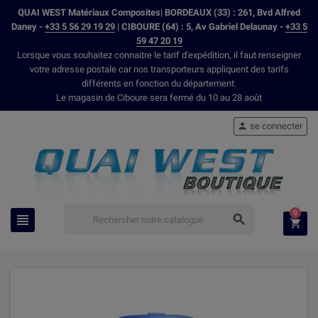
QUAI WEST Matériaux Composites| BORDEAUX (33) : 261, Bvd Alfred
Daney -
+33 5 56 29 19 29
| CIBOURE (64) : 5, Av Gabriel Delaunay -
+33 5
59 47 20 19
Lorsque vous souhaitez connaitre le tarif d'expédition, il faut renseigner
votre adresse postale car nos transporteurs appliquent des tarifs
différents en fonction du département.
Le magasin de Ciboure sera fermé du 10 au 28 août
se connecter

0


