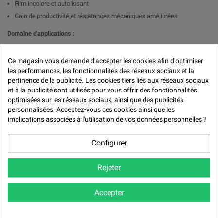

Film incolore et autolissant
Gain de productivité et résistances mécaniques améliorées
Domaine d'applications :
Revêtements de sols : Utilisation dans les sols en résine époxy pour les
garages, les ateliers, les salles d'exposition et les espaces
Ce magasin vous demande d'accepter les cookies afin d'optimiser
commerciaux.
les performances, les fonctionnalités des réseaux sociaux et la
Moulage : Fabrication de pièces moulées transparentes telles que des
pertinence de la publicité. Les cookies tiers liés aux réseaux sociaux
bijoux, des objets décoratifs et des pièces d'art.
et à la publicité sont utilisés pour vous offrir des fonctionnalités
optimisées sur les réseaux sociaux, ainsi que des publicités
Revêtements de surfaces : Application sur des surfaces telles que le
personnalisées. Acceptez-vous ces cookies ainsi que les
bois, le béton, le métal et le plastique pour créer une finition
implications associées à l'utilisation de vos données personnelles ?
transparente et protectrice.
Applications :
Configurer
Stratification
Collage
Rejeter
Caractéristiques générales
Accepter
Résistance Mécanique :
La résine époxy incolore présente une bonne
résistance aux chocs, à l'abrasion et aux rayures, garantissant ainsi
une surface durable et facile à entretenir.