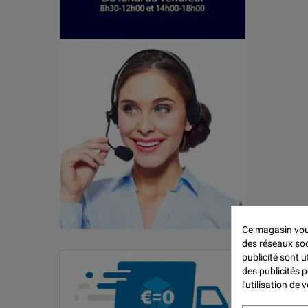
Ce magasin vous
des réseaux soci
publicité sont u
des publicités 
l'utilisation de