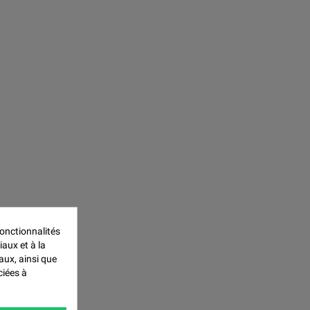
onctionnalités
iaux et à la
aux, ainsi que
ciées à