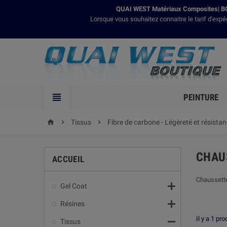
QUAI WEST Matériaux Composites| BO
Lorsque vous souhaitez connaitre le tarif d'expé

PEINTURE

Tissus

Fibre de carbone - Légèreté et résista
home
CHAU
ACCUEIL
Chaussette

Gel Coat

Résines
Il y a 1 pro

Tissus