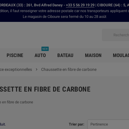
RDEAUX (33) : 261, Bvd Alfred Daney -
+33 5 56 29 19 29
| CIBOURE (64) : 5, 
dition, il faut renseigner votre adresse postale car nos transporteurs appliquent 
Le magasin de Ciboure sera fermé du 10 au 28 août
NEW
PISCINE
AUTO
BATEAU
MAISON
MOULA
nce exceptionnelles

Chaussette en fibre de carbone
SSETTE EN FIBRE DE CARBONE
 en fibre de carbone
duit.
Trier par:
Pertinence