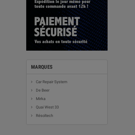
MARQUES
Car Repair System
De Beer
Mirka
Quai West 33
Résoltech