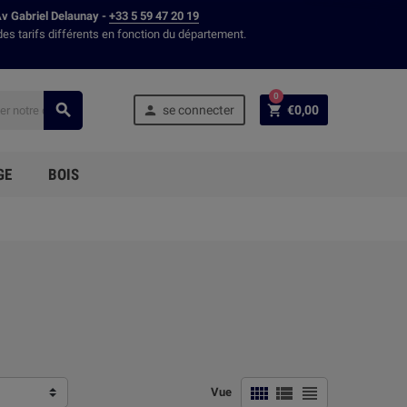
Av Gabriel Delaunay -
+33 5 59 47 20 19
des tarifs différents en fonction du département.
0



se connecter
€0,00
GE
BOIS



Vue