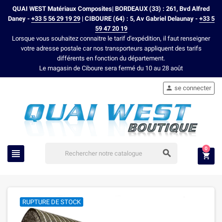
QUAI WEST Matériaux Composites| BORDEAUX (33) : 261, Bvd Alfred
Daney -
+33 5 56 29 19 29
| CIBOURE (64) : 5, Av Gabriel Delaunay -
+33 5
59 47 20 19
Lorsque vous souhaitez connaitre le tarif d'expédition, il faut renseigner
votre adresse postale car nos transporteurs appliquent des tarifs
différents en fonction du département.
Le magasin de Ciboure sera fermé du 10 au 28 août
se connecter

0



RUPTURE DE STOCK