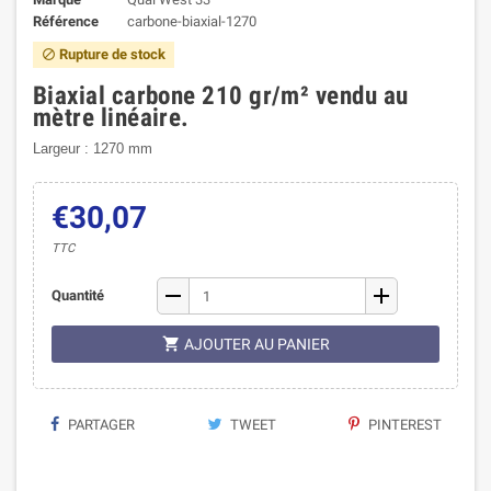
Référence
carbone-biaxial-1270
Rupture de stock

Biaxial carbone 210 gr/m² vendu au
mètre linéaire.
Largeur : 1270 mm
€30,07
TTC
remove
add
Quantité

AJOUTER AU PANIER
PARTAGER
TWEET
PINTEREST