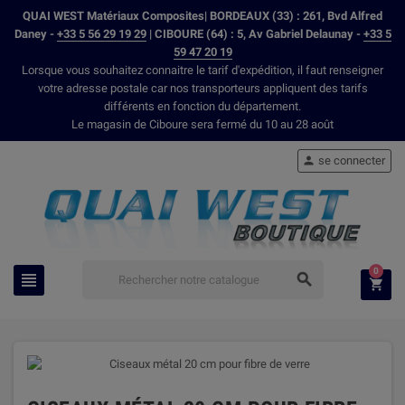
QUAI WEST Matériaux Composites| BORDEAUX (33) : 261, Bvd Alfred
Daney -
+33 5 56 29 19 29
| CIBOURE (64) : 5, Av Gabriel Delaunay -
+33 5
59 47 20 19
Lorsque vous souhaitez connaitre le tarif d'expédition, il faut renseigner
votre adresse postale car nos transporteurs appliquent des tarifs
différents en fonction du département.
Le magasin de Ciboure sera fermé du 10 au 28 août
se connecter

0


