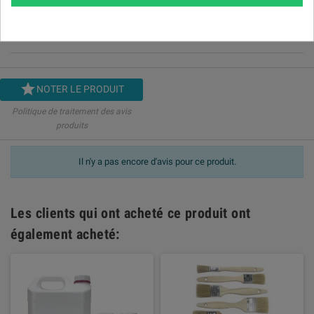
Modération des avis


NOTER LE PRODUIT
Politique de traitement des avis
produits
Il n'y a pas encore d'avis pour ce produit.
Les clients qui ont acheté ce produit ont
également acheté: