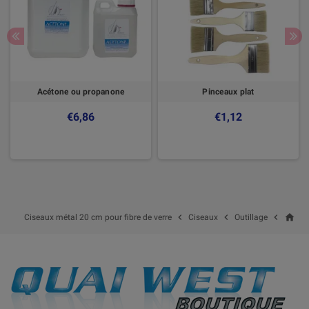
Acétone ou propanone
Pinceaux plat
€6,86
€1,12
home



Ciseaux métal 20 cm pour fibre de verre
Ciseaux
Outillage