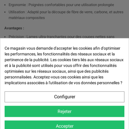

Ergonomie : Poignées confortables pour une utilisation prolongée
Utilisation : Adapté pour la découpe de fibre de verre, carbone, et autres
matériaux composites
Avantages :
Précision : Lames ultra-tranchantes pour des coupes nettes sans
effilochage.
Ce magasin vous demande d'accepter les cookies afin d'optimiser
Durabilité : Conçu pour résister à l'usure, même avec des matériaux
les performances, les fonctionnalités des réseaux sociaux et la
résistants comme la fibre de verre.
pertinence de la publicité. Les cookies tiers liés aux réseaux sociaux
Confort d'Utilisation : Poignée ergonomique pour réduire la fatigue lors
et à la publicité sont utilisés pour vous offrir des fonctionnalités
de longues sessions de découpe.
optimisées sur les réseaux sociaux, ainsi que des publicités
personnalisées. Acceptez-vous ces cookies ainsi que les
Pour des informations supplémentaires ou des conseils techniques,
implications associées à l'utilisation de vos données personnelles ?
veuillez contacter notre service clientèle.
Optez pour les Ciseaux Métal pour Fibre de Verre pour une découpe
Configurer
précise et efficace de tous vos matériaux composites.
Rejeter
Avis (0)
Accepter
Avis (0) -
