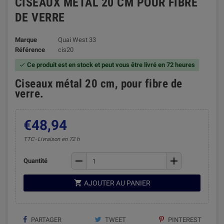
CISEAUX MÉTAL 20 CM POUR FIBRE
DE VERRE
Marque
Quai West 33
Référence
cis20
Ce produit est en stock et peut vous être livré en 72 heures

Ciseaux métal 20 cm, pour fibre de
verre.
€48,94
TTC
Livraison en 72 h
remove
add
Quantité

AJOUTER AU PANIER
PARTAGER
TWEET
PINTEREST