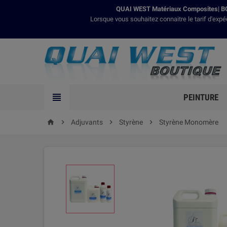
QUAI WEST Matériaux Composites| BO
Lorsque vous souhaitez connaitre le tarif d'expé

PEINTURE

Adjuvants

Styrène

Styrène Monomère
home