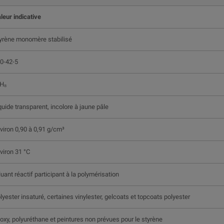
leur indicative
yrène monomère stabilisé
0-42-5
H₈
quide transparent, incolore à jaune pâle
viron 0,90 à 0,91 g/cm³
viron 31 °C
luant réactif participant à la polymérisation
lyester insaturé, certaines vinylester, gelcoats et topcoats polyester
oxy, polyuréthane et peintures non prévues pour le styrène