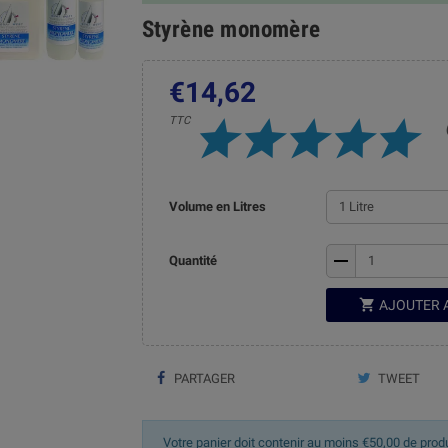
Styrène monomère
€14,62
TTC
Volume en Litres
remove
Quantité

AJOUTER 
PARTAGER
TWEET
Votre panier doit contenir au moins €50,00 de prod