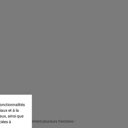
onctionnalités
iaux et à la
aux, ainsi que
, il remplit simultanément plusieurs fonctions :
ciées à