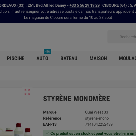
RDEAUX (33) : 261, Bvd Alfred Daney -
+33 5 56 29 19 29
| CIBOURE (64) : 5, 
dition, il faut renseigner votre adresse postale car nos transporteurs appliquent 
Le magasin de Ciboure sera fermé du 10 au 28 août
NEW
PISCINE
AUTO
BATEAU
MAISON
MOULA

STYRÈNE MONOMÈRE
Marque
Quai West 33
Référence
styrene-mono
EAN-13
7141042252439
Ce produit est en stock et peut vous être livré en
