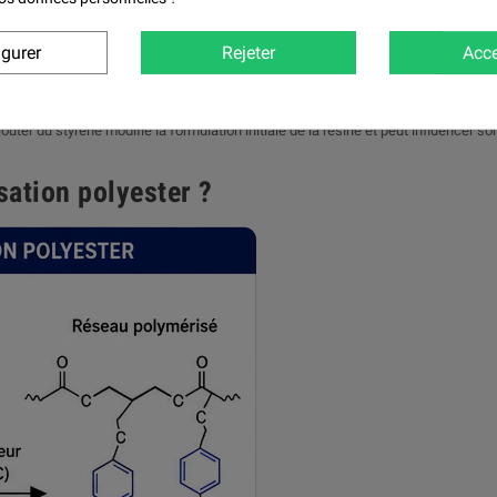
igurer
Rejeter
Acce
uter du styrène modifie la formulation initiale de la résine et peut influencer so
ation polyester ?