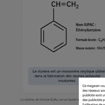
Ce magasin vous
des réseaux soci
publicité sont u
Le styrène, de formule
C₈H₈
, est un liquide transparent, incolo
des publicités 
l'utilisation de