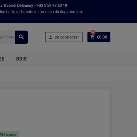
Av Gabriel Delaunay -
+33 5 59 47 20 19
des tarifs différents en fonction du département.
0



se connecter
€0,00
GE
BOIS
 72 heures