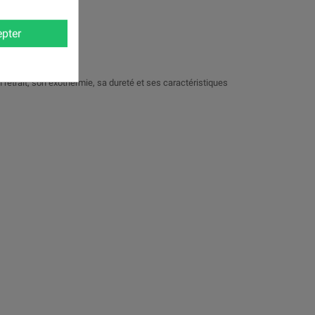
pter
n retrait, son exothermie, sa dureté et ses caractéristiques