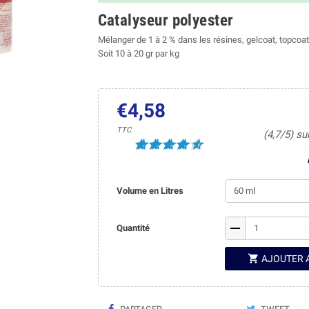
Catalyseur polyester
Mélanger de 1 à 2 % dans les résines, gelcoat, topcoat
Soit 10 à 20 gr par kg
€4,58
TTC
(4,7/5) su
Volume en Litres
remove
Quantité

AJOUTER 