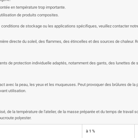

ontée en température trop importante.
utilisation de produits composites.
es conditions de stockage ou les applications spécifiques, veuillez contacter no
a lumière directe du soleil, des flammes, des étincelles et des sources de chaleu
nts de protection individuelle adaptés, notamment des gants, des lunettes de séc
act avec la peau, les yeux et les muqueuses. Peut provoquer des brûlures de la 
ant utilisation.
isé, de la température de l'atelier, de la masse préparée et du temps de travail
oucroute polyester.
à 1 %