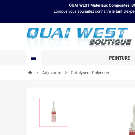
QUAI WEST Matériaux Composites| BO
Lorsque vous souhaitez connaitre le tarif d'expé

PEINTURE

Adjuvants

Catalyseur Polyester
home