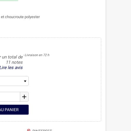
 et choucroute polyester
Livraison en 72 h
r un total de
11 notes
Lire les avis
add
AU PANIER