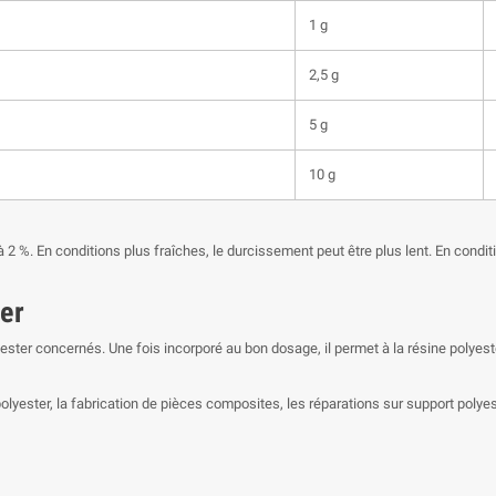
1 g
2,5 g
5 g
10 g
à 2 %. En conditions plus fraîches, le durcissement peut être plus lent. En condit
ter
ster concernés. Une fois incorporé au bon dosage, il permet à la résine polyest
n polyester, la fabrication de pièces composites, les réparations sur support poly