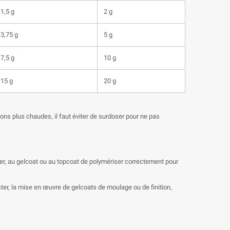
1,5 g
2 g
3,75 g
5 g
7,5 g
10 g
15 g
20 g
ions plus chaudes, il faut éviter de surdoser pour ne pas
er, au gelcoat ou au topcoat de polymériser correctement pour
ester, la mise en œuvre de gelcoats de moulage ou de finition,