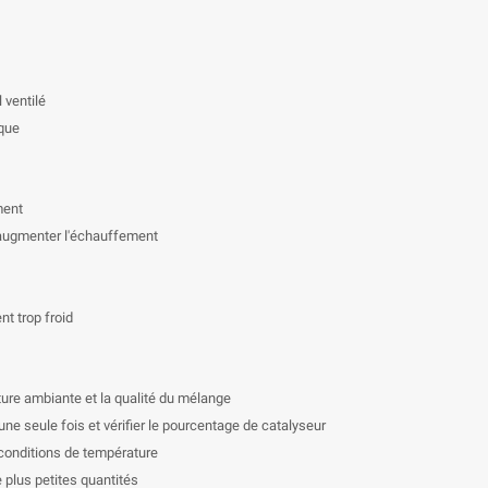
 ventilé
ique
ment
t augmenter l'échauffement
nt trop froid
ture ambiante et la qualité du mélange
une seule fois et vérifier le pourcentage de catalyseur
 conditions de température
e plus petites quantités