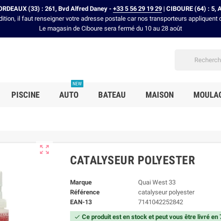
RDEAUX (33) : 261, Bvd Alfred Daney -
+33 5 56 29 19 29
| CIBOURE (64) : 5, 
dition, il faut renseigner votre adresse postale car nos transporteurs appliquent 
Le magasin de Ciboure sera fermé du 10 au 28 août
NEW
PISCINE
AUTO
BATEAU
MAISON
MOULA

CATALYSEUR POLYESTER
Marque
Quai West 33
Référence
catalyseur polyester
EAN-13
7141042252842
Ce produit est en stock et peut vous être livré en
