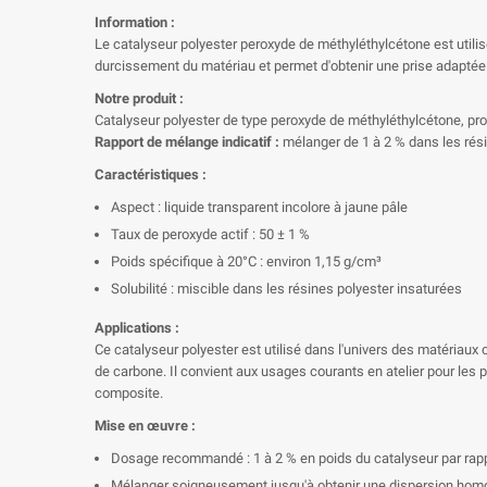
Information :
Le catalyseur polyester peroxyde de méthyléthylcétone est utilis
durcissement du matériau et permet d'obtenir une prise adaptée 
Notre produit :
Catalyseur polyester de type peroxyde de méthyléthylcétone, pro
Rapport de mélange indicatif :
mélanger de 1 à 2 % dans les rési
Caractéristiques :
Aspect : liquide transparent incolore à jaune pâle
Taux de peroxyde actif : 50 ± 1 %
Poids spécifique à 20°C : environ 1,15 g/cm³
Solubilité : miscible dans les résines polyester insaturées
Applications :
Ce catalyseur polyester est utilisé dans l'univers des matériaux c
de carbone. Il convient aux usages courants en atelier pour les p
composite.
Mise en œuvre :
Dosage recommandé : 1 à 2 % en poids du catalyseur par rappor
Mélanger soigneusement jusqu'à obtenir une dispersion hom