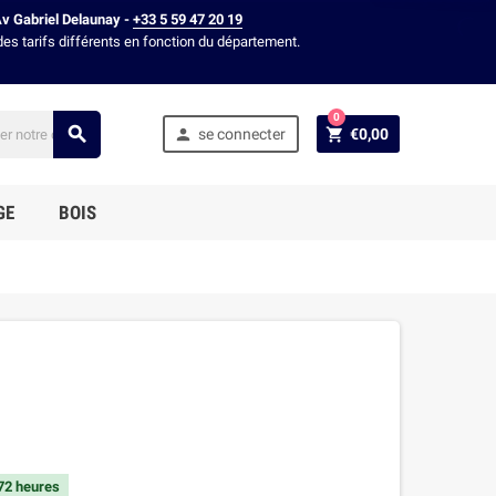
Av Gabriel Delaunay -
+33 5 59 47 20 19
des tarifs différents en fonction du département.
0



se connecter
€0,00
GE
BOIS
 72 heures