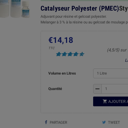
Catalyseur Polyester (PMEC)
Sty
Adjuvant pour résine et gelcoat polyester.
Melanger à 3 % à la résine ou au gelcoat de moulage p
€14,18
TTC
(4,5/5) sur
L
Volume en Litres
remove
Quantité

AJOUTER 
PARTAGER
TWEET