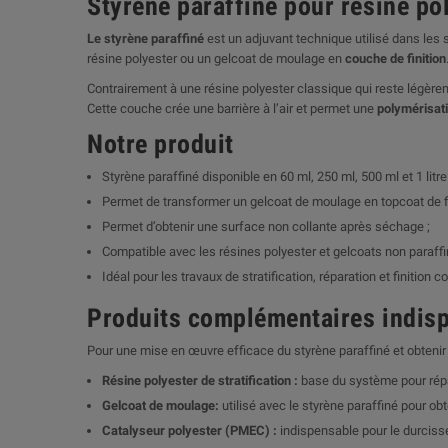
Styrène paraffiné pour résine pol
Le styrène paraffiné
est un adjuvant technique utilisé dans les
résine polyester ou un gelcoat de moulage en
couche de finition
Contrairement à une résine polyester classique qui reste légèrem
Cette couche crée une barrière à l’air et permet une
polymérisat
Notre produit
Styrène paraffiné disponible en 60 ml, 250 ml, 500 ml et 1 litre 
Permet de transformer un gelcoat de moulage en topcoat de fi
Permet d’obtenir une surface non collante après séchage ;
Compatible avec les résines polyester et gelcoats non paraffi
Idéal pour les travaux de stratification, réparation et finition 
Produits complémentaires indis
Pour une mise en œuvre efficace du styrène paraffiné et obtenir 
Résine polyester de stratification
:
base du système pour répar
Gelcoat de moulage
:
utilisé avec le styrène paraffiné pour obte
Catalyseur polyester (PMEC)
:
indispensable pour le durciss