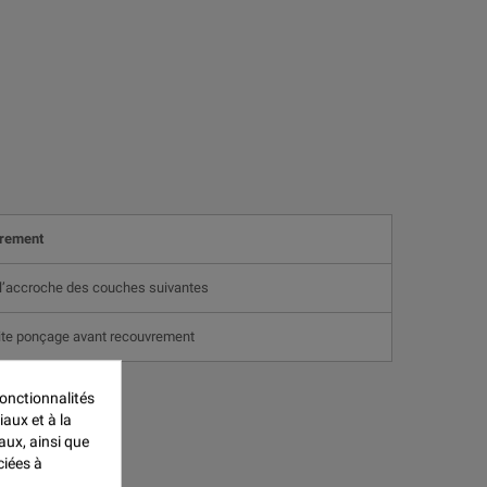
rement
l’accroche des couches suivantes
te ponçage avant recouvrement
onctionnalités
iaux et à la
aux, ainsi que
ciées à