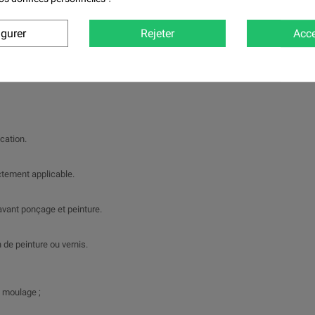
igurer
Rejeter
Acce
cation.
ectement applicable.
 avant ponçage et peinture.
 de peinture ou vernis.
e moulage ;