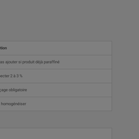
tion
as ajouter si produit déjà paraffiné
ecter 2 à 3 %
age obligatoire
n homogénéiser