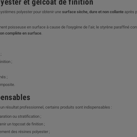
yester et gelcoat de finition
 systèmes polyester pour obtenir une
surface sèche, dure et non collante
après p
.
ent poisseuse en surface à cause de l’oxygène de l’air, le styrène paraffiné con
ion complète en surface
.
;
nition ;
nés ;
composite.
pensables
un résultat professionnel, certains produits sont indispensables :
ation ou stratification ;
nir un topcoat de finition ;
ement des résines polyester ;