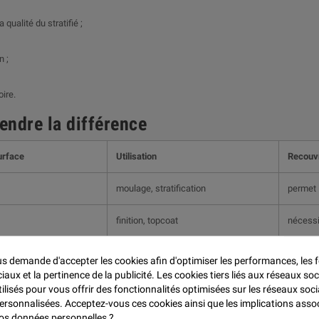

 qualité du stratifié ;
n ;
ire.
endre la différence
urface
Utilisation
Recouv
moulage, stratification
permet 
finition, topcoat
nécessi
t non paraffiné pour obtenir un gelcoat de finition.
 demande d'accepter les cookies afin d'optimiser les performances, les f
aux et la pertinence de la publicité. Les cookies tiers liés aux réseaux soc
tilisés pour vous offrir des fonctionnalités optimisées sur les réseaux soci
personnalisées. Acceptez-vous ces cookies ainsi que les implications asso
 vos données personnelles ?