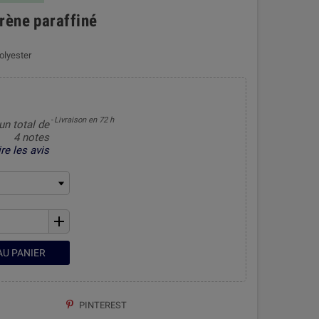
rène paraffiné
olyester
Livraison en 72 h
 un total de
4 notes
ire les avis
add
AU PANIER
PINTEREST