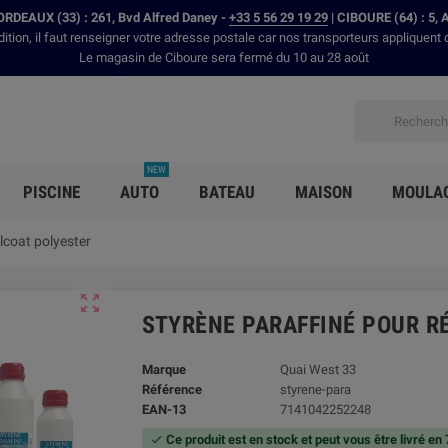
RDEAUX (33) : 261, Bvd Alfred Daney -
+33 5 56 29 19 29
| CIBOURE (64) : 5, 
dition, il faut renseigner votre adresse postale car nos transporteurs appliquent 
Le magasin de Ciboure sera fermé du 10 au 28 août
NEW
PISCINE
AUTO
BATEAU
MAISON
MOULA
lcoat polyester

STYRÈNE PARAFFINÉ POUR RÉ
Marque
Quai West 33
Référence
styrene-para
EAN-13
7141042252248
Ce produit est en stock et peut vous être livré en
