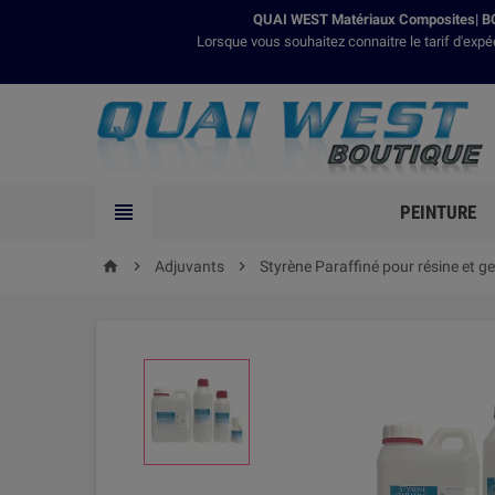
QUAI WEST Matériaux Composites| BO
Lorsque vous souhaitez connaitre le tarif d'expé

PEINTURE

Adjuvants

Styrène Paraffiné pour résine et ge
home