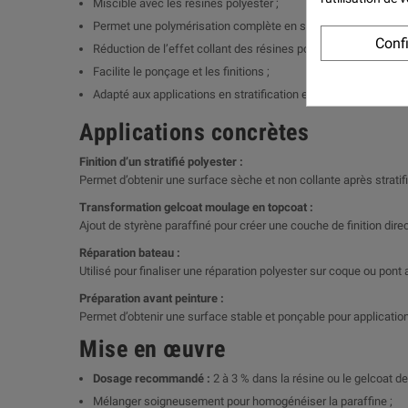
Miscible avec les résines polyester ;
Permet une polymérisation complète en surface ;
Conf
Réduction de l’effet collant des résines polyester ;
Facilite le ponçage et les finitions ;
Adapté aux applications en stratification et réparation.
Applications concrètes
Finition d’un stratifié polyester :
Permet d’obtenir une surface sèche et non collante après stratifi
Transformation gelcoat moulage en topcoat :
Ajout de styrène paraffiné pour créer une couche de finition dir
Réparation bateau :
Utilisé pour finaliser une réparation polyester sur coque ou pont
Préparation avant peinture :
Permet d’obtenir une surface stable et ponçable pour application
Mise en œuvre
Dosage recommandé :
2 à 3 % dans la résine ou le gelcoat d
Mélanger soigneusement pour homogénéiser la paraffine ;