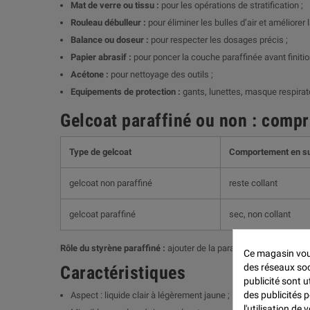
Mat de verre ou tissu
:
pour les opérations de stratification ;
Rouleau débulleur
:
pour éliminer les bulles d’air et améliorer la
Balance ou
doseur
:
pour respecter les dosages précis ;
Papier abrasif
:
pour poncer la couche paraffinée avant finitio
Acétone
:
pour nettoyage des outils ;
Equipements de protection
:
gants, lunettes, masque respirato
Gelcoat paraffiné ou non : compr
Type de gelcoat
Comportement en s
gelcoat non paraffiné
reste collant
gelcoat paraffiné
sec, non collant
Rôle du styrène paraffiné :
ajouter de la paraffine dans un gelcoa
Ce magasin vous
des réseaux soci
Caractéristiques
publicité sont u
des publicités 
Aspect : liquide clair à légèrement jaune ;
l'utilisation de