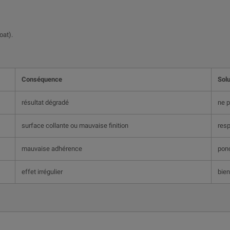
oat).
Conséquence
Solu
résultat dégradé
ne p
surface collante ou mauvaise finition
resp
mauvaise adhérence
ponç
effet irrégulier
bie