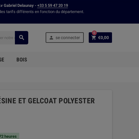
Av Gabriel Delaunay -
+33 5 59 47 20 19
des tarifs différents en fonction du département.
0



se connecter
€0,00
GE
BOIS
SINE ET GELCOAT POLYESTER
 72 heures