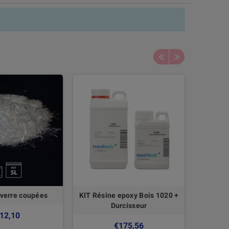
 verre coupées
KIT Résine epoxy Bois 1020 +
Ruban 
Durcisseur
12,10
€175,56