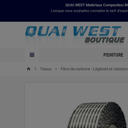
QUAI WEST Matériaux Composites| BO
Lorsque vous souhaitez connaitre le tarif d'expé

PEINTURE

Tissus

Fibre de carbone - Légèreté et résista
home