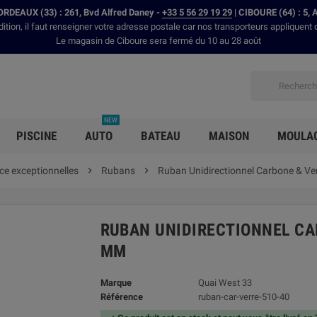
RDEAUX (33) : 261, Bvd Alfred Daney -
+33 5 56 29 19 29
| CIBOURE (64) : 5, 
dition, il faut renseigner votre adresse postale car nos transporteurs appliquent 
Le magasin de Ciboure sera fermé du 10 au 28 août
NEW
PISCINE
AUTO
BATEAU
MAISON
MOULA
nce exceptionnelles

Rubans

Ruban Unidirectionnel Carbone & Ve
RUBAN UNIDIRECTIONNEL CAR
MM
Marque
Quai West 33
Référence
ruban-car-verre-510-40