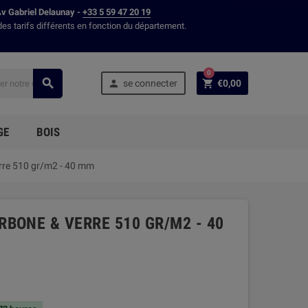
Av Gabriel Delaunay -
+33 5 59 47 20 19
des tarifs différents en fonction du département.
0



se connecter
€0,00
GE
BOIS
rre 510 gr/m2 - 40 mm
BONE & VERRE 510 GR/M2 - 40