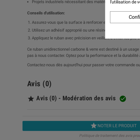
l'utilisation de
Projets industriels nécessitant des matériaux composites h
Conseils d'utilisation:
Conf
Assurez-vous que la surface à renforcer est propre et exempte
Utilisez un adhésif approprié ou une résine compatible pour fi
Appliquez le ruban avec précision en veillant à éviter les plis 
Ce ruban unidirectionnel carbone & verre est destiné à un usage 
pas à nous contacter. Optez pour la performance et la durabilité 
Contactez-nous dès aujourd'hui pour passer votre commande ou p
Avis (0)
Avis (0) - Modération des avis



NOTER LE PRODUIT
Politique de traitement des avis pro