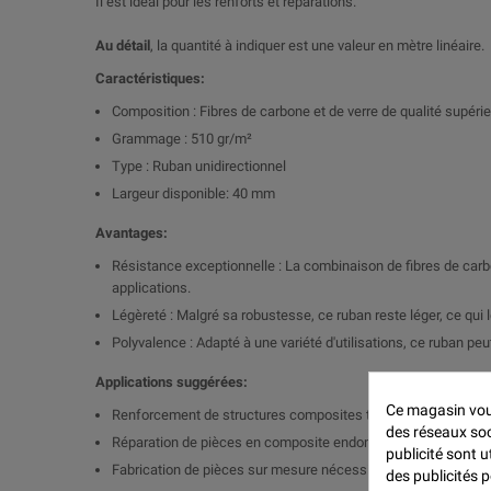
Il est idéal pour les renforts et réparations.
Au détail
, la quantité à indiquer est une valeur en mètre linéaire.
Caractéristiques:
Composition : Fibres de carbone et de verre de qualité supéri
Grammage : 510 gr/m²
Type : Ruban unidirectionnel
Largeur disponible: 40 mm
Avantages:
Résistance exceptionnelle : La combinaison de fibres de carb
applications.
Légèreté : Malgré sa robustesse, ce ruban reste léger, ce qui 
Polyvalence : Adapté à une variété d'utilisations, ce ruban pe
Applications suggérées:
Ce magasin vous
Renforcement de structures composites telles que les pièces
des réseaux soci
Réparation de pièces en composite endommagées ou affaibl
publicité sont u
Fabrication de pièces sur mesure nécessitant une combinaiso
des publicités 