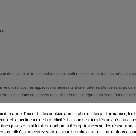

eure
one et de verre offre une résistance exceptionnelle aux contraintes mécaniques
le rend idéal pour les applications nécessitant une forte résistance sans poids 
ut être utilisé dans des projets de renforcement, de réparation et de fabrication
 demande d'accepter les cookies afin d'optimiser les performances, les f
 automobiles, les bateaux et les équipements sportifs
aux et la pertinence de la publicité. Les cookies tiers liés aux réseaux soc
ies
tilisés pour vous offrir des fonctionnalités optimisées sur les réseaux soci
n de légèreté et de résistance
personnalisées. Acceptez-vous ces cookies ainsi que les implications asso