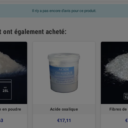
Il n'y a pas encore d'avis pour ce produit.
it ont également acheté:
le en poudre
Acide oxalique
Fibres de
63
€17,11
€