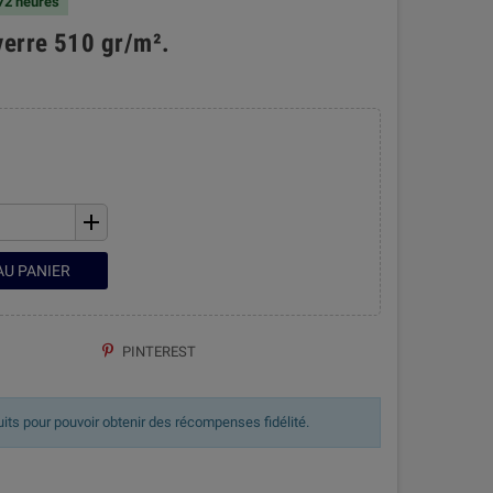
 72 heures
verre 510 gr/m².
add
AU PANIER
PINTEREST
uits pour pouvoir obtenir des récompenses fidélité.