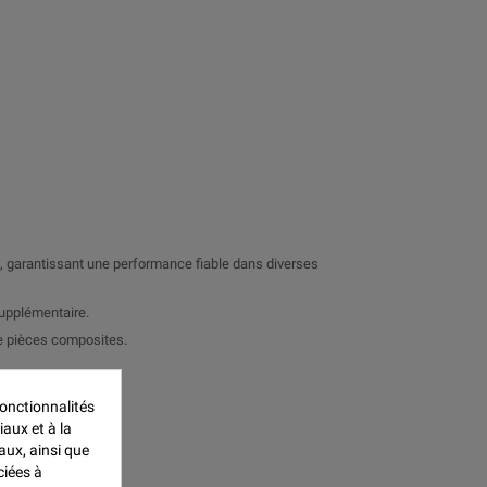
, garantissant une performance fiable dans diverses
supplémentaire.
 de pièces composites.
onctionnalités
iaux et à la
aux, ainsi que
ciées à