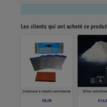
Les clients qui ont acheté ce produ
ial 400
Couteaux à mastic carrosserie
Silice colloïda
127 cm
€8,08
€14,