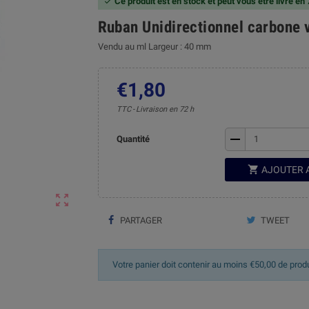
Ce produit est en stock et peut vous être livré en

Ruban Unidirectionnel carbone 
Vendu au ml Largeur : 40 mm
€1,80
TTC
Livraison en 72 h
remove
Quantité

AJOUTER 

PARTAGER
TWEET
Votre panier doit contenir au moins €50,00 de prod