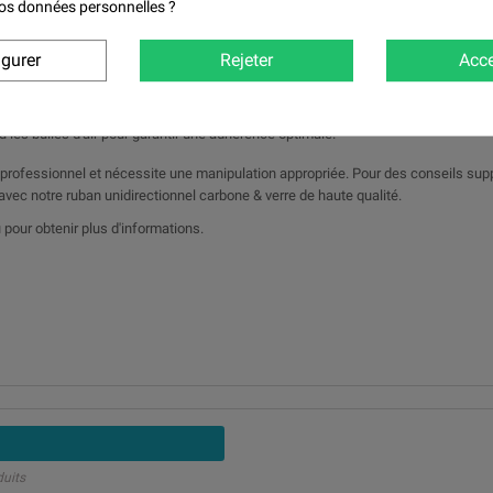
 vos données personnelles ?
aute performance
igurer
Rejeter
Acce
 de toute saleté ou graisse avant l'application du ruban.
xer fermement le ruban sur la surface.
ou les bulles d'air pour garantir une adhérence optimale.
professionnel et nécessite une manipulation appropriée. Pour des conseils suppl
avec notre ruban unidirectionnel carbone & verre de haute qualité.
our obtenir plus d'informations.
duits