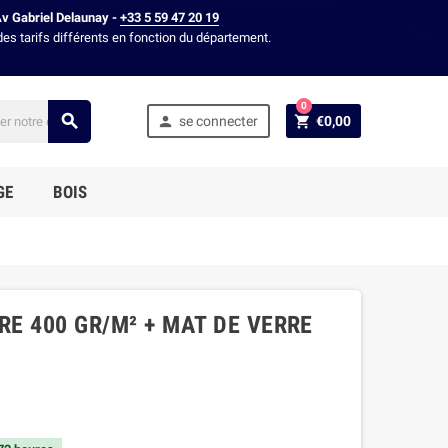
Av Gabriel Delaunay -
+33 5 59 47 20 19
des tarifs différents en fonction du département.
0



se connecter
€0,00
GE
BOIS
RE 400 GR/M² + MAT DE VERRE