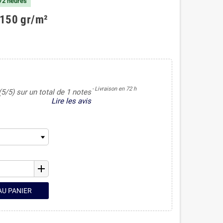
 72 heures
 150 gr/m²
Livraison en 72 h
(5/5) sur un total de 1 notes
Lire les avis
add
AU PANIER