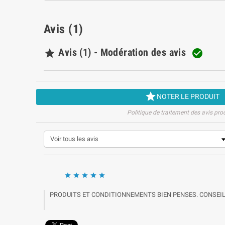
Avis (1)
Avis (1) - Modération des avis



NOTER LE PRODUIT
Politique de traitement des avis pro





PRODUITS ET CONDITIONNEMENTS BIEN PENSES. CONSEILS