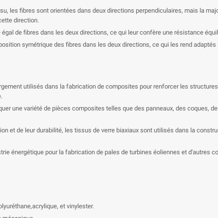

ssu, les fibres sont orientées dans deux directions perpendiculaires, mais la maj
ette direction.
 égal de fibres dans les deux directions, ce qui leur confère une résistance équi
position symétrique des fibres dans les deux directions, ce qui les rend adapté
rgement utilisés dans la fabrication de composites pour renforcer les structures
.
briquer une variété de pièces composites telles que des panneaux, des coques, d
ion et de leur durabilité, les tissus de verre biaxiaux sont utilisés dans la con
ustrie énergétique pour la fabrication de pales de turbines éoliennes et d'autre
olyuréthane,acrylique, et vinylester.