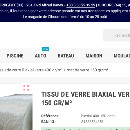
RDEAUX (33) : 261, Bvd Alfred Daney -
+33 5 56 29 19 29
| CIBOURE (64) : 5, 
dition, il faut renseigner votre adresse postale car nos transporteurs appliquent 
Le magasin de Ciboure sera fermé du 10 au 28 août
NEW
PISCINE
AUTO
BATEAU
MAISON
MOULA
ssu de verre Biaxial verre 400 gr/m² + mat de verre 150 gr/m²

TISSU DE VERRE BIAXIAL VER
150 GR/M²
Référence
biaxial-400-150-detail
EAN-13
81833534351