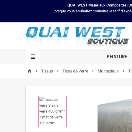
QUAI WEST Matériaux Composites| BO
Lorsque vous souhaitez connaitre le tarif d'expé

PEINTURE

Tissus

Tissu de Verre

Multiaxiaux

Ti
home