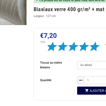
Ce produit est en stock et peut vous être livré en

Biaxiaux verre 400 gr/m² + mat
Largeur : 127 cm
€7,20
TTC
Tissus au métre
linéaire
remove
Quantité

AJOUTER 