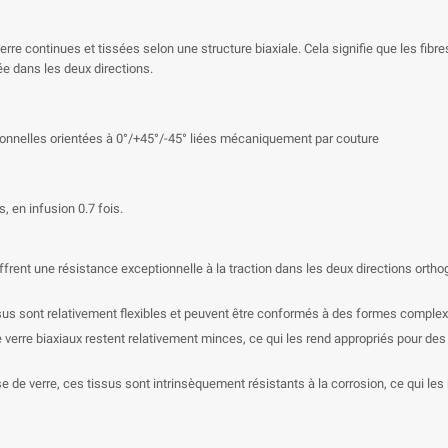
verre continues et tissées selon une structure biaxiale. Cela signifie que les fib
ée dans les deux directions.
ionnelles orientées à 0°/+45°/-45° liées mécaniquement par couture
s, en infusion 0.7 fois.
frent une résistance exceptionnelle à la traction dans les deux directions ortho
issus sont relativement flexibles et peuvent être conformés à des formes complex
de verre biaxiaux restent relativement minces, ce qui les rend appropriés pour de
 de verre, ces tissus sont intrinsèquement résistants à la corrosion, ce qui le