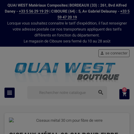
QUAI WEST Matériaux Composites| BORDEAUX (33) : 261, Bvd Alfred
Daney -
+33 5 56 29 19 29
| CIBOURE (64) : 5, Av Gabriel Delaunay -
+33 5
59 47 20 19
Lorsque vous souhaitez connaitre le tarif d'expédition, il faut renseigner
votre adresse postale car nos transporteurs appliquent des tarifs
différents en fonction du département.
Le magasin de Ciboure sera fermé du 10 au 28 août
se connecter

0


