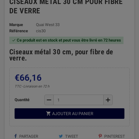
CISEAUX MÉTAL 30 CM POUR FIBRE
DE VERRE
Marque
Quai West 33
Référence
cis30
Ce produit est en stock et peut vous être livré en 72 heures

Ciseaux métal 30 cm, pour fibre de
verre.
€66,16
TTC
Livraison en 72 h
remove
add
Quantité

AJOUTER AU PANIER
PARTAGER
TWEET
PINTEREST