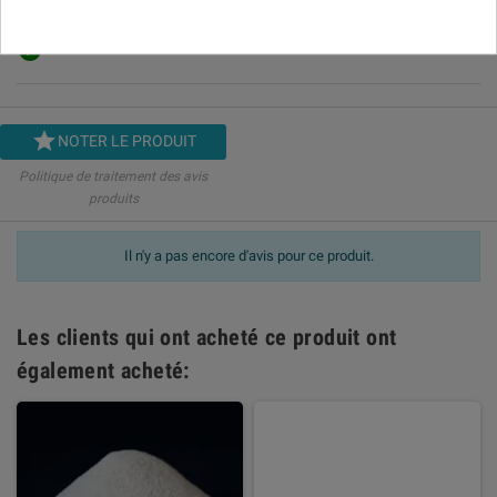
Modération des avis


NOTER LE PRODUIT
Politique de traitement des avis
produits
Il n'y a pas encore d'avis pour ce produit.
Les clients qui ont acheté ce produit ont
également acheté: