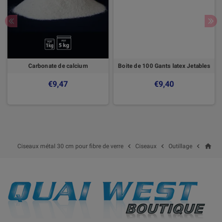
Carbonate de calcium
Boite de 100 Gants latex Jetables
€9,47
€9,40
home



Ciseaux métal 30 cm pour fibre de verre
Ciseaux
Outillage