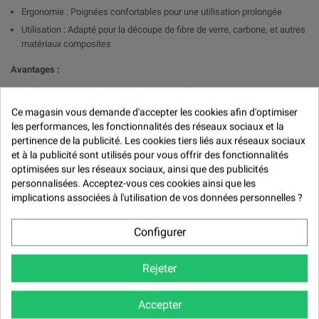

Ergonomie : Poignées confortables pour une utilisation prolongée
Utilisation : Adapté pour la découpe de fibre de verre, carbone, et autres
matériaux composites
Avantages :
Précision : Lames ultra-tranchantes pour des coupes nettes sans
effilochage.
Ce magasin vous demande d'accepter les cookies afin d'optimiser
Durabilité : Conçu pour résister à l'usure, même avec des matériaux
les performances, les fonctionnalités des réseaux sociaux et la
résistants comme la fibre de verre.
pertinence de la publicité. Les cookies tiers liés aux réseaux sociaux
et à la publicité sont utilisés pour vous offrir des fonctionnalités
Confort d'Utilisation : Poignée ergonomique pour réduire la fatigue lors
optimisées sur les réseaux sociaux, ainsi que des publicités
de longues sessions de découpe.
personnalisées. Acceptez-vous ces cookies ainsi que les
Pour des informations supplémentaires ou des conseils techniques,
implications associées à l'utilisation de vos données personnelles ?
veuillez contacter notre service clientèle.
Optez pour les Ciseaux Métal pour Fibre de Verre pour une découpe
Configurer
précise et efficace de tous vos matériaux composites.
Rejeter
Avis (0)
Accepter
Avis (0) -
