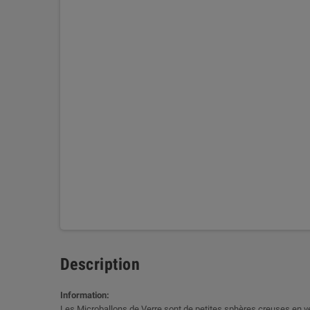
Description
Information:
Les Microballons de Verre sont de petites sphères creuses en ve