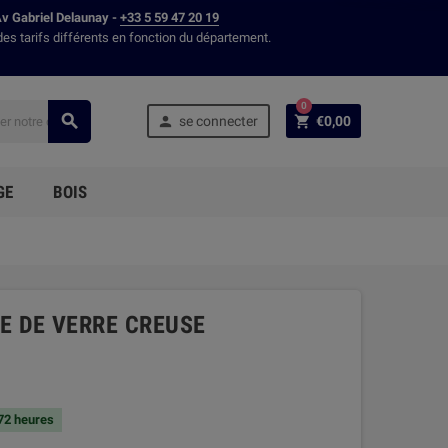
Av Gabriel Delaunay -
+33 5 59 47 20 19
des tarifs différents en fonction du département.
0



se connecter
€0,00
GE
BOIS
E DE VERRE CREUSE
 72 heures