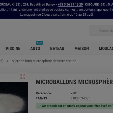
RDEAUX (33) : 261, Bvd Alfred Daney -
+33 5 56 29 19 29
| CIBOURE (64) : 5, 
dition, il faut renseigner votre adresse postale car nos transporteurs appliquent 
Le magasin de Ciboure sera fermé du 10 au 28 août
NEW
PISCINE
AUTO
BATEAU
MAISON
MOULA
re)

Microballons Microsphère de verre creuse

MICROBALLONS MICROSPHÈR
Référence
k201
EAN-13
81833534085
Ce produit est en stock et peut vous être livré en
