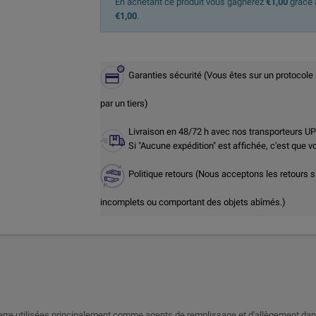
En achetant ce produit vous gagnerez
€1,00
grâce à
€1,00
.
Garanties sécurité (Vous êtes sur un protocole
par un tiers)
Livraison en 48/72 h avec nos transporteurs U
Si "Aucune expédition" est affichée, c'est que 
Politique retours (Nous acceptons les retours s
incomplets ou comportant des objets abîmés.)
rre utilisées principalement comme agents de remplissage et d'allègement dans 