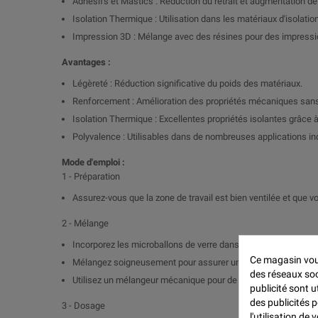
Adhésifs et Mastics : Réduction du retrait et augmentation de l
Isolation Thermique : Utilisation dans les matériaux d'isolatio
Impression 3D : Mélange avec des résines pour des impressio
Avantages :
Légèreté : Réduction significative du poids des matériaux.
Renforcement : Amélioration des propriétés mécaniques sans
Isolation Thermique : Excellentes propriétés isolantes grâce à
Polyvalence : Utilisables dans de nombreuses applications ind
Mode d'emploi :
1 - Préparation
Assurez-vous que la zone de travail est bien ventilée et que 
2 - Mélange
Incorporez les microballons de verre dans la résine ou le ma
Ce magasin vous
Mélangez soigneusement pour assurer une dispersion homog
des réseaux soci
Utilisez un mélangeur mécanique pour de meilleurs résultats.
publicité sont u
des publicités 
3 - Dosage
l'utilisation de