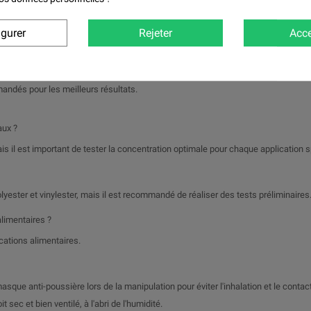
la résine ou le matériau de base.
proportion optimale pour votre application.
igurer
Rejeter
Acce
 en termes de densité et de résistance.
ndés pour les meilleurs résultats.
aux ?
ais il est important de tester la concentration optimale pour chaque application s
lyester et vinylester, mais il est recommandé de réaliser des tests préliminaires
alimentaires ?
cations alimentaires.
asque anti-poussière lors de la manipulation pour éviter l'inhalation et le contac
sec et bien ventilé, à l'abri de l'humidité.