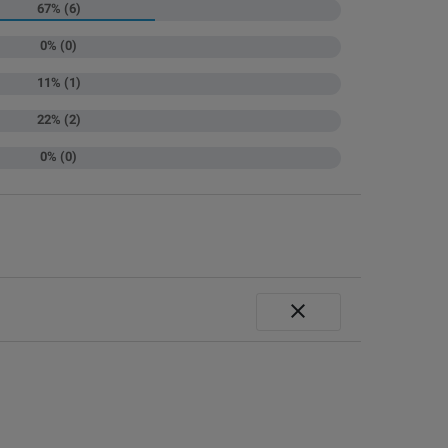
67% (6)
0% (0)
11% (1)
22% (2)
0% (0)
