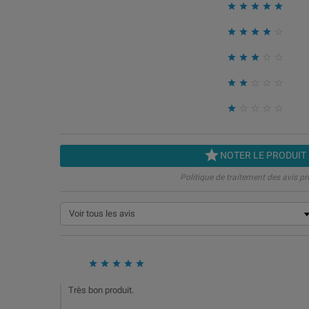


























NOTER LE PRODUIT
Politique de traitement des avis pr





Très bon produit.