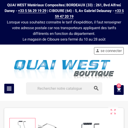
QUAI WEST Matériaux Composites| BORDEAUX (33) : 261, Bvd Alfred
Daney -
+33 5 56 29 19 29
| CIBOURE (64) : 5, Av Gabriel Delaunay -
+33 5
59 47 20 19
Lorsque vous souhaitez connaitre le tarif d'expédition, il faut renseigner
votre adresse postale car nos transporteurs appliquent des tarifs
différents en fonction du département.
Le magasin de Ciboure sera fermé du 10 au 28 août
se connecter

0



