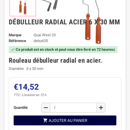
DÉBULLEUR RADIAL ACIER 6 X 30 MM
Marque
Quai West 33
Référence
debu635
Ce produit est en stock et peut vous être livré en 72 heuresc

Rouleau débulleur radial en acier.
Diamètre : 6 x 30 mm
€14,52
TTC
Livraison en 72 h
remove
add
Quantité

AJOUTER AU PANIER