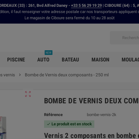
RDEAUX (33) : 261, Bvd Alfred Daney -
+33 5 56 29 19 29
| CIBOURE (64) : 5, 
dition, il faut renseigner votre adresse postale car nos transporteurs appliquent 
Le magasin de Ciboure sera fermé du 10 au 28 août
NEW
PISCINE
AUTO
BATEAU
MAISON
MOULA
 vernis

Bombe de Vernis deux composants - 250 ml

BOMBE DE VERNIS DEUX COM
Référence
bombe-vernis-2k
Le produit est en stock

Vernis 2 composants en bombe 