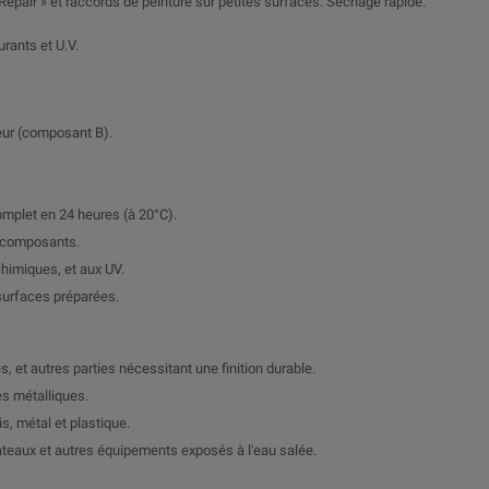
pair » et raccords de peinture sur petites surfaces. Séchage rapide.
rants et U.V.
eur (composant B).
mplet en 24 heures (à 20°C).
s composants.
chimiques, et aux UV.
s surfaces préparées.
s, et autres parties nécessitant une finition durable.
es métalliques.
is, métal et plastique.
bateaux et autres équipements exposés à l'eau salée.