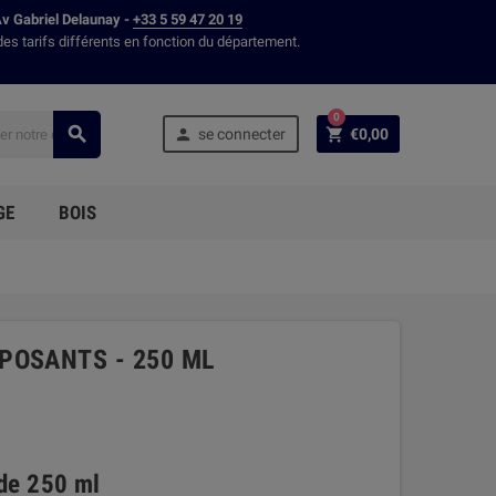
Av Gabriel Delaunay -
+33 5 59 47 20 19
des tarifs différents en fonction du département.
0



se connecter
€0,00
GE
BOIS
POSANTS - 250 ML
de 250 ml