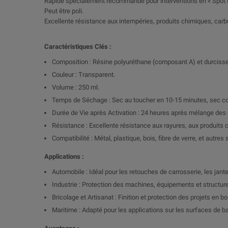
Rapide spécialement recommandé pour interventions en « Spot Re
Peut être poli.
Excellente résistance aux intempéries, produits chimiques, carbu
Caractéristiques Clés :
Composition : Résine polyuréthane (composant A) et durciss
Couleur : Transparent.
Volume : 250 ml.
Temps de Séchage : Sec au toucher en 10-15 minutes, sec co
Durée de Vie après Activation : 24 heures après mélange de
Résistance : Excellente résistance aux rayures, aux produits 
Compatibilité : Métal, plastique, bois, fibre de verre, et autre
Applications :
Automobile : Idéal pour les retouches de carrosserie, les jante
Industrie : Protection des machines, équipements et structur
Bricolage et Artisanat : Finition et protection des projets en bo
Maritime : Adapté pour les applications sur les surfaces de 