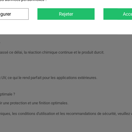
igurer
Rejeter
Acce
our un durcissement complet.
échage.
?
assé ce délai, la réaction chimique continue et le produit durcit.
 UV, ce qui le rend parfait pour les applications extérieures.
ptimale ?
 une protection et une finition optimales.
iques, les conditions d'utilisation et les recommandations de sécurité, veuillez 