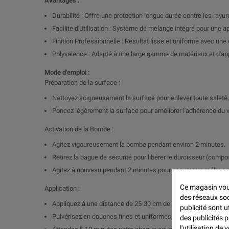
Avantages :
Durabilité : Offre une protection longue durée contre les rayur
Facilité d'Utilisation : Système de mélange intégré pour une ap
Finition Professionnelle : Résultat lisse et uniforme avec une
Polyvalence : Adapté à une large gamme de matériaux et d'app
Mode d'emploi :
Préparation de la surface :
Nettoyez soigneusement la surface pour enlever toute saleté,
Poncez légèrement la surface pour améliorer l'adhérence du v
Activation de la Bombe :
Agitez vigoureusement la bombe pendant environ 2 minutes.
Retirez la bague de sécurité pour libérer le durcisseur (comp
Agitez à nouveau pendant 2 minutes pour assurer un mélan
Ce magasin vous
Application :
des réseaux soci
Appliquez à une distance de 25-30 cm de la surface.
publicité sont u
Pulvérisez en couches fines et uniformes, en croisant les pas
des publicités 
l'utilisation de