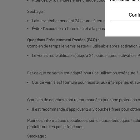
Attendez 5-10 minutes entre chaque couche.
Séchage :
Conf
Laissez sécher pendant 24 heures à température ambiante p
Évitez l'exposition à l'humidité et à la poussière pendant le s
Questions Fréquemment Posées (FAQ) :
Combien de temps le vernis reste-t-il utilisable après activation 
Le vernis reste utilisable jusqu'à 24 heures après activation. P
Est-ce que ce vernis est adapté pour une utilisation extérieure ?
Oui, ce vernis est formulé pour résister aux intempéries et aux
Combien de couches sont recommandées pour une protection o
Il est recommandé d'appliquer 2 à 3 couches fines pour obtenir
Pour des informations spécifiques sur les caractéristiques techn
produit fournies par le fabricant.
Stockage :