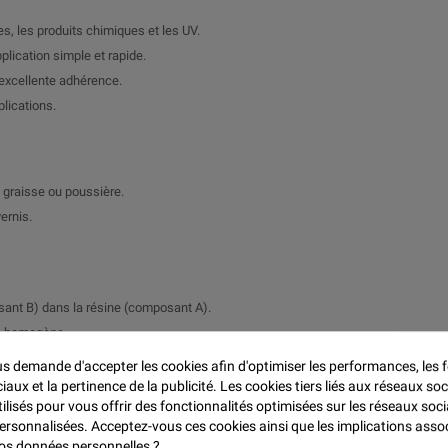

es, les produits chimiques et les UV.
plication simple et rapide.
 excellente adhérence.
lications.
 graisse ou poussière.
ernis.
osant B) dans la résine (composant A).
ge homogène.
 demande d'accepter les cookies afin d'optimiser les performances, les f
aux et la pertinence de la publicité. Les cookies tiers liés aux réseaux soc
tilisés pour vous offrir des fonctionnalités optimisées sur les réseaux soci
sages pour éviter les coulures.
personnalisées. Acceptez-vous ces cookies ainsi que les implications asso
 vos données personnelles ?