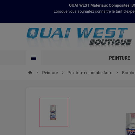
QUAI WEST Matériaux Composites| BO
Lorsque vous souhaitez connaitre le tarif d'expé

PEINTURE

Peinture

Peinture en bombe Auto

Bombes
home