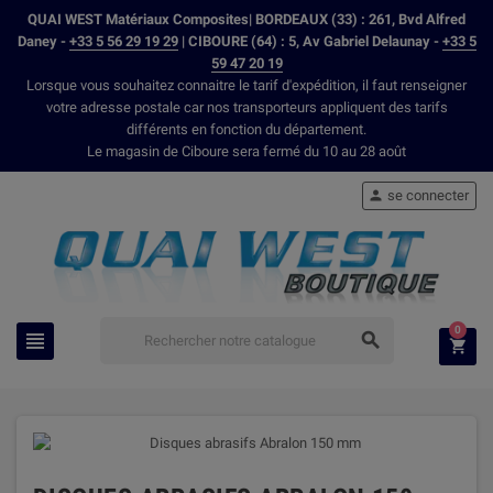
QUAI WEST Matériaux Composites| BORDEAUX (33) : 261, Bvd Alfred
Daney -
+33 5 56 29 19 29
| CIBOURE (64) : 5, Av Gabriel Delaunay -
+33 5
59 47 20 19
Lorsque vous souhaitez connaitre le tarif d'expédition, il faut renseigner
votre adresse postale car nos transporteurs appliquent des tarifs
différents en fonction du département.
Le magasin de Ciboure sera fermé du 10 au 28 août
se connecter

0


