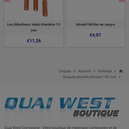
Les débulleurs métal diamètre 15
Abrasif Mirlon en coupe
mm
€4,97
€11,26
home



Disques
Abrasifs
Outillage

Disques abrasifs Abralon 150 mm
Quai West Composite : Votre boutique de matériaux composites et de