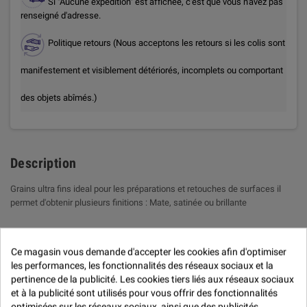
Si "Aucune expédition" est affichée, c'est que vous n'avez pas
renseigné d'adresse.
Politique retours (Nous acceptons les retours si les colis sont
manifestement et visiblement détériorés, incomplets ou comportant
des objets abîmés.)
Description
Grains ultra fins ideal pour les préparations et retouches de surfaces il
permet d'obtenir plusieurs finitions : Mate, satinée ou brillante
Avis (0)
Ce magasin vous demande d'accepter les cookies afin d'optimiser
les performances, les fonctionnalités des réseaux sociaux et la
Avis (0) -

pertinence de la publicité. Les cookies tiers liés aux réseaux sociaux
Modération des avis
et à la publicité sont utilisés pour vous offrir des fonctionnalités

optimisées sur les réseaux sociaux, ainsi que des publicités