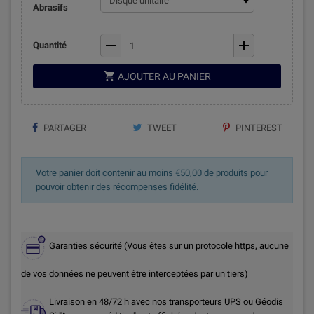
Abrasifs
remove
add
Quantité

AJOUTER AU PANIER
PARTAGER
TWEET
PINTEREST
Votre panier doit contenir au moins €50,00 de produits pour
pouvoir obtenir des récompenses fidélité.
Garanties sécurité (Vous êtes sur un protocole https, aucune
de vos données ne peuvent être interceptées par un tiers)
Livraison en 48/72 h avec nos transporteurs UPS ou Géodis