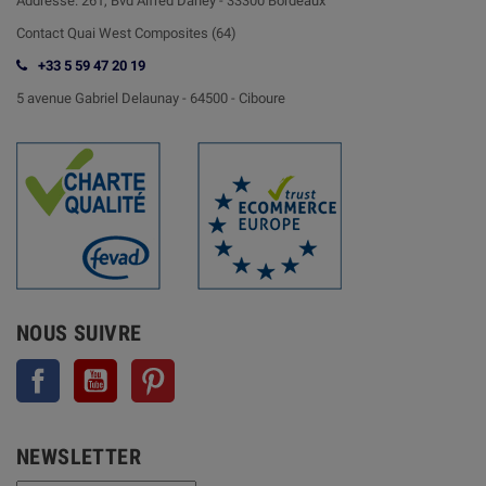
Addresse:
261, Bvd Alfred Daney - 33300 Bordeaux
Contact
Quai West Composites (64)
+33 5 59 47 20 19
5 avenue Gabriel Delaunay -
64500 - Ciboure
NOUS SUIVRE
Facebook
YouTube
Pinterest
NEWSLETTER