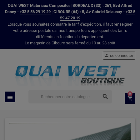
QUAI WEST Matériaux Composites| BORDEAUX (33) : 261, Bvd Alfred
Daney -
+33 5 56 29 19 29
| CIBOURE (64) : 5, Av Gabriel Delaunay -
+33 5
59 47 20 19
Lorsque vous souhaitez connaitre le tarif d'expédition, il faut renseigner
votre adresse postale car nos transporteurs appliquent des tarifs
différents en fonction du département.
Le magasin de Ciboure sera fermé du 10 au 28 août
se connecter

0


