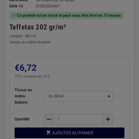
EAN-13
81833534467
Ce produit est en stock et peut vous être livré en 72 heures

Taffetas 202 gr/m²
Largeur : 80 cm
Vendu au mètre linéaire
€6,72
TTC
Livraison en 72 h
Tissus au
métre
linéaire
remove
add
Quantité

AJOUTER AU PANIER