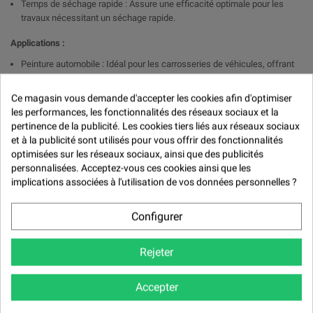

Temps de séchage rapide : Assure une efficacité optimale pour les
travaux nécessitant un séchage rapide.
Applications :
Peinture automobile : Idéal pour les carrosseries de véhicules, offrant
une finition esthétique et résistante.
Industrie : Convient pour les équipements et machines nécessitant une
Ce magasin vous demande d'accepter les cookies afin d'optimiser
protection durable et une finition soignée.
les performances, les fonctionnalités des réseaux sociaux et la
pertinence de la publicité. Les cookies tiers liés aux réseaux sociaux
Réparations et rénovations : Parfait pour les retouches et le
et à la publicité sont utilisés pour vous offrir des fonctionnalités
reconditionnement de pièces métalliques.
optimisées sur les réseaux sociaux, ainsi que des publicités
Conseils d'utilisation :
personnalisées. Acceptez-vous ces cookies ainsi que les
implications associées à l'utilisation de vos données personnelles ?
Préparation de la surface : Dégraisser et poncer pour garantir une
adhérence optimale.
Configurer
Mélange : Respecter les proportions de mélange entre la peinture, le
diluant et le durcisseur.
Application : Utiliser un pistolet pour une application uniforme en
Rejeter
plusieurs couches fines.
Séchage : Laisser sécher entre les couches et attendre 24 heures pour
Accepter
un séchage complet.