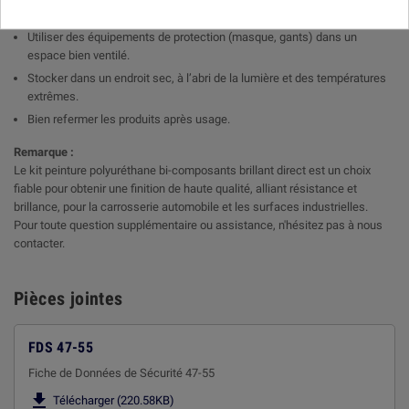
Précautions d'emploi :
Utiliser des équipements de protection (masque, gants) dans un
espace bien ventilé.
Stocker dans un endroit sec, à l’abri de la lumière et des températures
extrêmes.
Bien refermer les produits après usage.
Remarque :
Le kit peinture polyuréthane bi-composants brillant direct est un choix
fiable pour obtenir une finition de haute qualité, alliant résistance et
brillance, pour la carrosserie automobile et les surfaces industrielles.
Pour toute question supplémentaire ou assistance, n'hésitez pas à nous
contacter.
Pièces jointes
FDS 47-55
Fiche de Données de Sécurité 47-55

Télécharger (220.58KB)