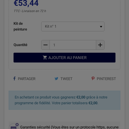
€53,44
TTC
Livraison en 72 h
Kit de
peinture
remove
add
Quantité

AJOUTER AU PANIER
PARTAGER
TWEET
PINTEREST
En achetant ce produit vous gagnerez
€2,00
grâce à notre
programme de fidélité. Votre panier totalisera
€2,00
.
Garanties sécurité (Vous êtes sur un protocole https, aucune