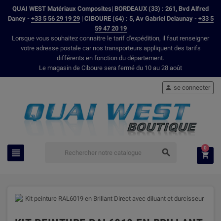
QUAI WEST Matériaux Composites| BORDEAUX (33) : 261, Bvd Alfred
Daney -
+33 5 56 29 19 29
| CIBOURE (64) : 5, Av Gabriel Delaunay -
+33 5
59 47 20 19
Lorsque vous souhaitez connaitre le tarif d'expédition, il faut renseigner
votre adresse postale car nos transporteurs appliquent des tarifs
différents en fonction du département.
Le magasin de Ciboure sera fermé du 10 au 28 août
se connecter

0


