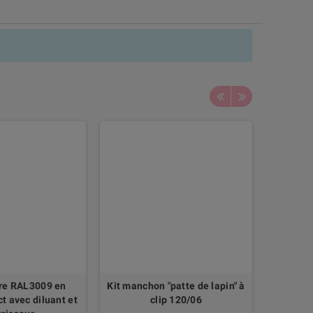
ure RAL3009 en
Kit manchon "patte de lapin" à
Mancho
ct avec diluant et
clip 120/06
m