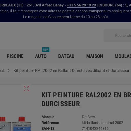
RDEAUX (33) : 261, Bvd Alfred Daney -
+33 5 56 29 19 29
| CIBOURE (64) : 5, 
dition, il faut renseigner votre adresse postale car nos transporteurs appliquent 
Le magasin de Ciboure sera fermé du 10 au 28 août
NEW
PISCINE
AUTO
BATEAU
MAISON
MOULA
ect

Kit peinture RAL2002 en Brillant Direct avec diluant et durcisseur

KIT PEINTURE RAL2002 EN B
DURCISSEUR
Marque
De Beer
Référence
kit-brillant-direct-ral 2002
EAN-13
7141042244816