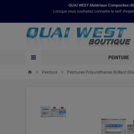
QUAI WEST Matériaux Composites| BO
Lorsque vous souhaitez connaitre le tarif d'expé

PEINTURE

Peinture

Peintures Polyuréthanes Brillant Dir
home