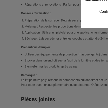
Réparations et rénovations : Parfait pour les retouches et le
Conf
Conseils d'utilisation :
Préparation de la surface : Dégraisser et poncer pour garanti
Mélange : Respecter les proportions de mélange entre la peintur
Application : Utiliser un pistolet pour une application uniform
Séchage : Laisser sécher entre les couches et attendre 24 h
Précautions d'emploi :
Utiliser des équipements de protection (masque, gants) dans 
Stocker dans un endroit sec, à l’abri de la lumière et des tem
Bien refermer les produits après usage.
Remarque :
Le kit peinture polyuréthane bi-composants brillant direct est un c
Pour toute question supplémentaire ou assistance, n'hésitez pas
Pièces jointes