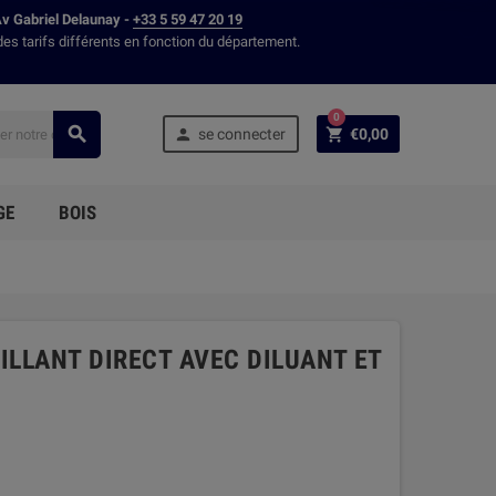
Av Gabriel Delaunay -
+33 5 59 47 20 19
des tarifs différents en fonction du département.
0



se connecter
€0,00
GE
BOIS
RILLANT DIRECT AVEC DILUANT ET