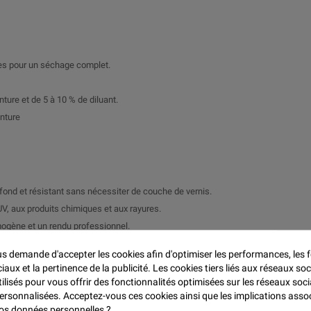

res pour un séchage complet.
ture et de 5 à 10 % de diluant.
inture
profond et résistant sans nécessiter de couche de vernis.
V, aux produits chimiques et aux rayures.
mogène et un rendu professionnel.
ur les travaux nécessitant un séchage rapide.
 demande d'accepter les cookies afin d'optimiser les performances, les f
aux et la pertinence de la publicité. Les cookies tiers liés aux réseaux soc
tilisés pour vous offrir des fonctionnalités optimisées sur les réseaux soci
 offrant une finition esthétique et résistante.
personnalisées. Acceptez-vous ces cookies ainsi que les implications asso
tant une protection durable et une finition soignée.
 vos données personnelles ?