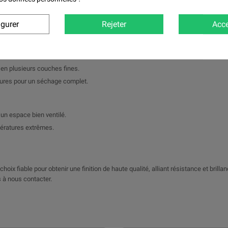
 reconditionnement de pièces métalliques.
igurer
Rejeter
Acce
r une adhérence optimale.
e, le diluant et le durcisseur.
e en plusieurs couches fines.
eures pour un séchage complet.
un espace bien ventilé.
pératures extrêmes.
hoix fiable pour obtenir une finition de haute qualité, alliant résistance et brilla
 à nous contacter.